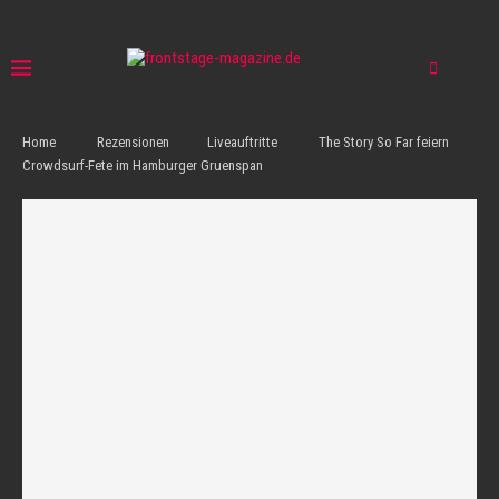
Home
Rezensionen
Liveauftritte
The Story So Far feiern
Crowdsurf-Fete im Hamburger Gruenspan