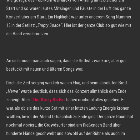
Wie gesagt, das Publikum war direkt von Anfang an textsicher am
Start und so waren lautes Mitsingen und Fäuste in der Luft das ganze
Konzert über am Start. Ein Highlight war unter anderem Song Nummer
13 in der Setlist:
„Empty Space“
. Hier ist der ganze Club so gut wie mit
der Band verschmolzen.
An sich muss man auch sagen, dass die Setlist zwar kurz, aber gut
bestückt mit neuen und älteren Songs war.
Doch die Zeit verging wirklich wie im Flug, und beim absoluten Brett
„Nerve“
wurde deutlich, dass sich das Konzert allmählich dem Ende
zuneigt. Aber:
The Story So Far
haben nochmal alles gegeben. Es
war, als ob sie das kurze Set mit einer letzten Ladung Energie krönen
wollten, bevor der Abend tatsächlich zu Ende ging. Der ganze Raum hat
nochmal vibiriert, die Crowdsurfer sind am fließenden Band über
hunderte Hände geschwebt und sowohl auf der Bühne als auch im