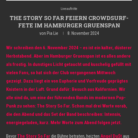
Liveauftritte
THE STORY SO FAR FEIERN CROWDSURF-
FETE IM HAMBURGER GRUENSPAN
von
Pia Lie
8. November 2024
Wir schreiben den 6. November 2024 – es ist ein kalter, düsterer
Herbstabend. Aber im Hamburger Gruenspan ist es alles andere
als frostig. In dunstiges Licht getaucht und kuschelig gefüllt mit
vielen Fans, so hat sich der Club vergangenen Mittwoch
gezeigt. Dazu liegt ein von Euphorie und Vorfreude geprägtes
Knistern in der Luft. Grund dafür: Besuch aus Kalifornien. Wir
alle sind da, um eine der führenden Bands im modernen Pop-
Punk zu sehen: The Story So Far. Schon mal drei Worte vorab,
die den Abend und das Set der Band beschreiben: Intensiv,
energiegeladen, kurz. Mehr Worte zum Abend folgen jetzt.
Bevor
The Story So Far
die Bühne betraten, heizten
Angel Du$t
aus