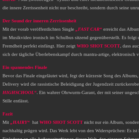
die innere Zerrissenheit nicht nur beschreibt, sondern durch seine un
Der Sound der inneren Zerrissenheit
Mit der vorab veröffentlichten Single
„FAST CAR“
erreicht das Album
im Musikvideo ironisch im Schulbus sitzend gegenüberstellt. Es folgt
Fremdheit perfekt einfängt. Hier zeigt
WHO SHOT SCOTT
, dass au
sich der tägliche Überlebenskampf durch mantra-artige, elektronisch v
Ein spannendes Finale
Bevor das Finale eingeläutet wird, fegt der kürzeste Song des Albums
Delivery wird die rassistische Beleidigung der Jugendzeit zurückerob
HIGHSCHOOL“
. Ein wahrer Ohrwurm-Garant, der mit seiner ungesch
Stille entlässt.
Fazit
Mit
„HAIRY“
hat
WHO SHOT SCOTT
nicht nur ein Album, sonder
nachhaltig prägen wird. Das Werk lebt von den Widersprüchen: Es ist l