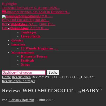
Highlights
Taubertal Festival am 6. August 2026...
Wolfmother bringen das Zakk in Düsseldorf...
Das Full Rewind Festival am 01....
Party On! Ein Ausflug auf den...
Review: SOKO LiNX – „Punk Für...
Neuigkeiten
Das Wacken Open Air am 01....
Rezensionen
Tonträger
Liveauftritte
Galerien
Interviews
10 Wunderfragen an …
Wir präsentieren
Konzerte/Touren
Festivals
Songs
Suche
Home
Rezensionen
Review: WHO SHOT SCOTT – „HAIRY“
Rezensionen
Tonträger
Review: WHO SHOT SCOTT – „HAIRY“
von
Florian Chojetzki
1. Juni 2026