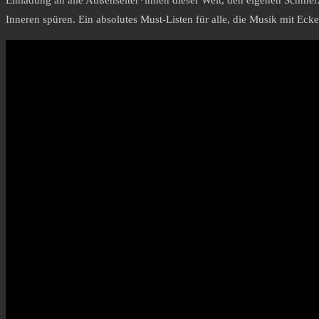
Einladung an alle Außenseiter*innen dieser Welt, den eigenen Schmerz a
Inneren spüren. Ein absolutes Must-Listen für alle, die Musik mit Ec