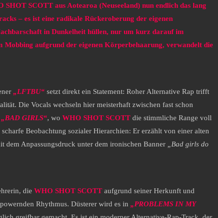
HO SHOT SCOTT aus Aotearoa (Neuseeland) nun endlich das lang
acks – es ist eine radikale Rückeroberung der eigenen
 Nachbarschaft in Dunkelheit hüllen, nur um kurz darauf im
gem Mobbing aufgrund der eigenen Körperbehaarung, verwandelt die
pener
„LFTBU“
setzt direkt ein Statement: Roher Alternative Rap trifft
lität. Die Vocals wechseln hier meisterhaft zwischen fast schon
n
„BAD GIRLS“
, wo
WHO SHOT SCOTT
die stimmliche Range voll
scharfe Beobachtung sozialer Hierarchien: Er erzählt von einer alten
g mit dem Anpassungsdruck unter dem ironischen Banner
„Bad girls do
ehrerin, die
WHO SHOT SCOTT
aufgrund seiner Herkunft und
 empowernden Rhythmus. Düsterer wird es in
„PROBLEMS IN MY
ch greifbar gemacht. Es ist ein moderner Alternative-Rap-Track, der