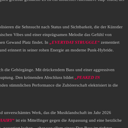
sieren die Sehnsucht nach Status und Sichtbarkeit, die der Künstler
smischen Vibes und einer einprägsamen Melodie das Gefühl von
hen Gewand Platz findet. In
„EVERYDAY STRUGGLE“
zementiert
g und erinnert in seiner rohen Energie an moderne Punk-Hybride.
urch die Gehörgänge. Mit drückendem Bass und einer aggressiven
ehauptung. Den krönenden Abschluss bildet
„PEAKED IN
den stimmlichen Performance die Zuhörerschaft elektrisiert in die
end unverschämtes Werk, das die Musiklandschaft im Jahr 2026
HAIRY“
ist ein Mittelfinger gegen die Anpassung und eine herzliche