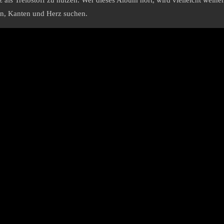
ls Treibstoff zu nutzen. Wer dieses Album hört, wird vielleicht weinen,
ken, Kanten und Herz suchen.