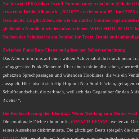
Nach zwei APRA Silver Scroll-Nominierungen und dem globalen H
erwartete Debüt-Album ab.
„HAIRY“
erscheint am 05. Juni 2026 v
Geschichte. Es gibt Alben, die wie ein sanfter Sommerregen einsetz
gleißenden Neonlicht wiederaufzuerstehen. WHO SHOT SCOTT hat si
Narben der Schulzeit in ein Symbol für Trotz, Ironie und unbändige
Zwischen Punk-Rap-Chaos und gläserner Selbstbeobachtung
​Das Album führt uns auf einer wilden Achterbahnfahrt durch neun Tr
auf aggressive Punk-Elemente. Über einen minimalistischen, aber trei
gehetzten Sprechpassagen und wütenden Hooklines, die wie ein Ventil 
ausspielt. Hier mischt sich Hip-Hop mit Neo-Soul-Flächen, getragen vo
Schulfreundschaft, die zerbrach, weil sich das Gegenüber für den Au
it better“
.
Die Rückeroberung der Identität: Wenn Mobbing zum Motor wird
Die emotionale Dichte nimmt mit
„FRENCH FEVER“
weiter zu. Der 
seines Aussehens diskriminierte. Die glitchigen Beats spiegeln die d
HEAD“
. Mit „wobbeligen“ Synths und einer melancholischen Grundst