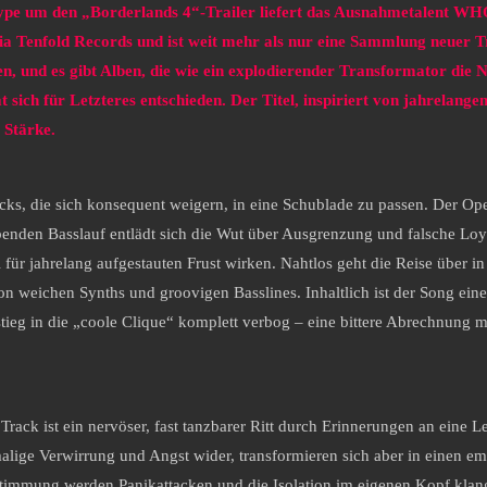
ype um den „Borderlands 4“-Trailer liefert das Ausnahmetalent W
ia Tenfold Records und ist weit mehr als nur eine Sammlung neuer Tr
en, und es gibt Alben, die wie ein explodierender Transformator die
ch für Letzteres entschieden. Der Titel, inspiriert von jahrelan
 Stärke.
acks, die sich konsequent weigern, in eine Schublade zu passen. Der O
benden Basslauf entlädt sich die Wut über Ausgrenzung und falsche Loya
für jahrelang aufgestauten Frust wirken. Nahtlos geht die Reise über i
n weichen Synths und groovigen Basslines. Inhaltlich ist der Song eine 
fstieg in die „coole Clique“ komplett verbog – eine bittere Abrechnun
Track ist ein nervöser, fast tanzbarer Ritt durch Erinnerungen an eine L
amalige Verwirrung und Angst wider, transformieren sich aber in einen
immung werden Panikattacken und die Isolation im eigenen Kopf klangli