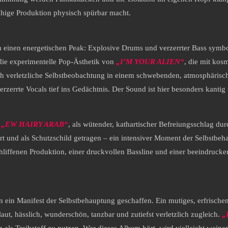
ruhige Produktion physisch spürbar macht.
 einen energetischen Peak: Explosive Drums und verzerrter Bass symboli
 die experimentelle Pop-Ästhetik von
„I’M YOUR ALIEN“
, die mit ko
ch verletzliche Selbstbeobachtung in einem schwebenden, atmosphärisc
erzerrte Vocals tief ins Gedächtnis. Der Sound ist hier besonders kanti
,
„EW HAIRY ARAB“
, als wütender, kathartischer Befreiungsschlag d
ert und als Schutzschild getragen – ein intensiver Moment der Selbstb
liffenen Produktion, einer druckvollen Bassline und einer beeindrucken
n ein Manifest der Selbstbehauptung geschaffen. Ein mutiges, erfrisch
aut, hässlich, wunderschön, tanzbar und zutiefst verletzlich zugleich.
„