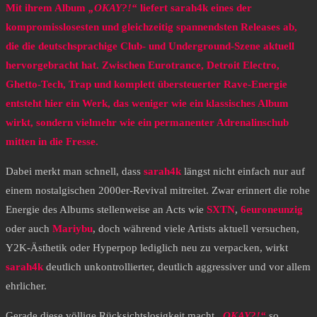
Mit ihrem Album
„OKAY?!“
liefert sarah4k eines der
kompromisslosesten und gleichzeitig spannendsten Releases ab,
die die deutschsprachige Club- und Underground-Szene aktuell
hervorgebracht hat. Zwischen Eurotrance, Detroit Electro,
Ghetto-Tech, Trap und komplett übersteuerter Rave-Energie
entsteht hier ein Werk, das weniger wie ein klassisches Album
wirkt, sondern vielmehr wie ein permanenter Adrenalinschub
mitten in die Fresse.
Dabei merkt man schnell, dass
sarah4k
längst nicht einfach nur auf
einem nostalgischen 2000er-Revival mitreitet. Zwar erinnert die rohe
Energie des Albums stellenweise an Acts wie
SXTN
,
6euroneunzig
oder auch
Mariybu
, doch während viele Artists aktuell versuchen,
Y2K-Ästhetik oder Hyperpop lediglich neu zu verpacken, wirkt
sarah4k
deutlich unkontrollierter, deutlich aggressiver und vor allem
ehrlicher.
Gerade diese völlige Rücksichtslosigkeit macht
„OKAY?!“
so