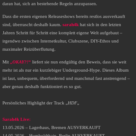
daran hat, sich an bestehende Regeln anzupassen.
Dass die ersten eigenen Releaseshows bereits restlos ausverkauft
sind, überrascht deshalb kaum.
sarah4k
hat sich in den letzten
Jahren Schritt für Schritt eine komplett eigene Welt aufgebaut –
irgendwo zwischen Internetkultur, Clubszene, DIY-Ethos und
maximaler Reizüberflutung.
Mit
„
OKAY?!
“
liefert sie nun endgültig den Beweis, dass sie weit
mehr ist als nur ein kurzlebiger Underground-Hype. Dieses Album
ist laut, unbequem, überfordernd und manchmal fast anstrengend –
aber genau deshalb funktioniert es so gut.
Persönliches Highlight der Track „
HDF
„
Sarah4k Live:
13.05.2026 – Lagerhaus, Bremen AUSVERKAUFT
14.05.2026 – Humboldthain, Berlin AUSVERKAUFT