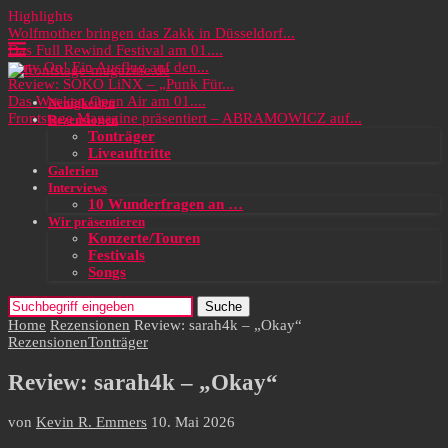
Highlights
Wolfmother bringen das Zakk in Düsseldorf...
Das Full Rewind Festival am 01....
Party On! Ein Ausflug auf den...
Review: SOKO LiNX – „Punk Für...
Das Wacken Open Air am 01....
Neuigkeiten
Frontstage Magazine präsentiert – ABRAMOWICZ auf...
Rezensionen
Tonträger
Liveauftritte
Galerien
Interviews
10 Wunderfragen an …
Wir präsentieren
Konzerte/Touren
Festivals
Songs
Suche
Home
Rezensionen
Review: sarah4k – „Okay“
Rezensionen
Tonträger
Review: sarah4k – „Okay“
von
Kevin R. Emmers
10. Mai 2026