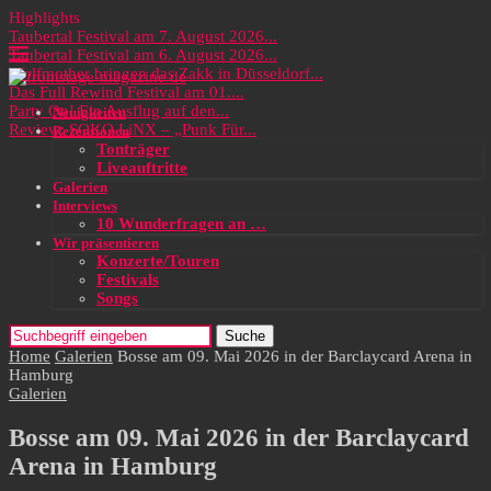
Highlights
Taubertal Festival am 7. August 2026...
Taubertal Festival am 6. August 2026...
Wolfmother bringen das Zakk in Düsseldorf...
Das Full Rewind Festival am 01....
Party On! Ein Ausflug auf den...
Neuigkeiten
Review: SOKO LiNX – „Punk Für...
Rezensionen
Tonträger
Liveauftritte
Galerien
Interviews
10 Wunderfragen an …
Wir präsentieren
Konzerte/Touren
Festivals
Songs
Suche
Home
Galerien
Bosse am 09. Mai 2026 in der Barclaycard Arena in
Hamburg
Galerien
Bosse am 09. Mai 2026 in der Barclaycard
Arena in Hamburg