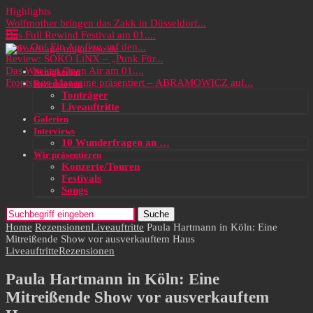
Highlights
Wolfmother bringen das Zakk in Düsseldorf...
Das Full Rewind Festival am 01....
Party On! Ein Ausflug auf den...
Review: SOKO LiNX – „Punk Für...
Das Wacken Open Air am 01....
Neuigkeiten
Frontstage Magazine präsentiert – ABRAMOWICZ auf...
Rezensionen
Tonträger
Liveauftritte
Galerien
Interviews
10 Wunderfragen an …
Wir präsentieren
Konzerte/Touren
Festivals
Songs
Suche
Home
Rezensionen
Liveauftritte
Paula Hartmann in Köln: Eine
Mitreißende Show vor ausverkauftem Haus
Liveauftritte
Rezensionen
Paula Hartmann in Köln: Eine
Mitreißende Show vor ausverkauftem