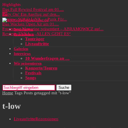
Highlights
Das Full Rewind Festival am 01....
Party On! Ein Ausflug auf den...
Review: SOKO LiNX – „Punk Für...
Das Wacken Open Air am 01....
Frontstage Magazine präsentiert – ABRAMOWICZ auf...
Neuigkeiten
Review: TYNA – „ALLEN GEHT ES“
Rezensionen
Tonträger
Liveauftritte
Galerien
Interviews
10 Wunderfragen an …
Wir präsentieren
Konzerte/Touren
Festivals
Songs
Suche
Home
Tags
Posts getagged mit "t-low"
t-low
Liveauftritte
Rezensionen