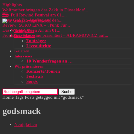
Highlights
Wolfmother bringen das Zakk in Düsseldorf...
Das Full Rewind Festival am 01....
Party On! Ein Ausflug auf den...
Review: SOKO LiNX – „Punk Für...
Das Wacken Open Air am 01....
Neuigkeiten
Frontstage Magazine präsentiert – ABRAMOWICZ auf...
Rezensionen
Tonträger
Liveauftritte
Galerien
Interviews
10 Wunderfragen an …
Wir präsentieren
Konzerte/Touren
Festivals
Songs
Suche
Home
Tags
Posts getagged mit "godsmack"
godsmack
Neuigkeiten