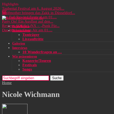
Highlights
Taubertal Festival am 6. August 2026...
Wolfmother bringen das Zakk in Düsseldorf...
Das Full Rewind Festival am 01....
Party On! Ein Ausflug auf den...
Review: SOKO LiNX – „Punk Für...
Neuigkeiten
Das Wacken Open Air am 01....
Rezensionen
Tonträger
Liveauftritte
Galerien
Interviews
10 Wunderfragen an …
Wir präsentieren
Konzerte/Touren
Festivals
Songs
Suche
Home
Nicole Wichmann