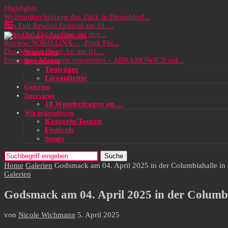
Highlights
Wolfmother bringen das Zakk in Düsseldorf...
Das Full Rewind Festival am 01....
Party On! Ein Ausflug auf den...
Review: SOKO LiNX – „Punk Für...
Das Wacken Open Air am 01....
Neuigkeiten
Frontstage Magazine präsentiert – ABRAMOWICZ auf...
Rezensionen
Tonträger
Liveauftritte
Galerien
Interviews
10 Wunderfragen an …
Wir präsentieren
Konzerte/Touren
Festivals
Songs
Suche
Home
Galerien
Godsmack am 04. April 2025 in der Columbiahalle in 
Galerien
Godsmack am 04. April 2025 in der Columbia
von
Nicole Wichmann
5. April 2025