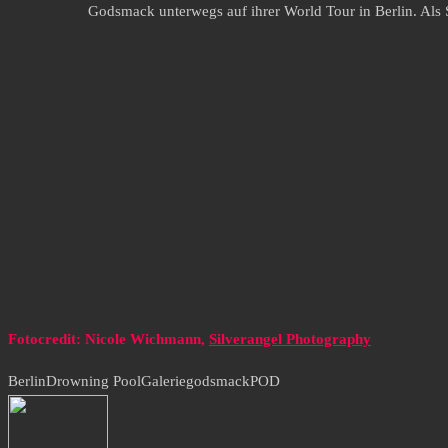
Godsmack unterwegs auf ihrer World Tour in Berlin. Als
Fotocredit: Nicole Wichmann,
Silverangel Photography
Berlin
Drowning Pool
Galerie
godsmack
POD