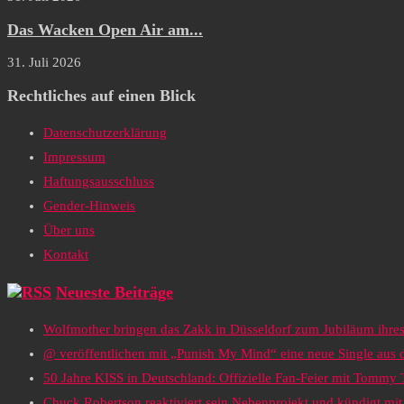
Das Wacken Open Air am...
31. Juli 2026
Rechtliches auf einen Blick
Datenschutzerklärung
Impressum
Haftungsausschluss
Gender-Hinweis
Über uns
Kontakt
Neueste Beiträge
Wolfmother bringen das Zakk in Düsseldorf zum Jubiläum ihr
@ veröffentlichen mit „Punish My Mind“ eine neue Single au
50 Jahre KISS in Deutschland: Offizielle Fan-Feier mit Tommy
Chuck Robertson reaktiviert sein Nebenprojekt und kündigt m