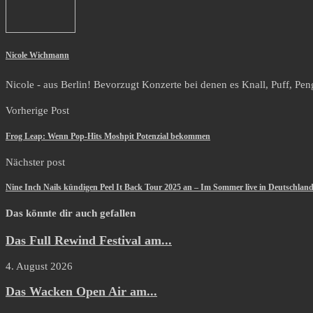
Nicole Wichmann
Nicole - aus Berlin! Bevorzugt Konzerte bei denen es Knall, Puff, Peng 
Vorherige Post
Frog Leap: Wenn Pop-Hits Moshpit Potenzial bekommen
Nächster post
Nine Inch Nails kündigen Peel It Back Tour 2025 an – Im Sommer live in Deutschlan
Das könnte dir auch gefallen
Das Full Rewind Festival am...
4. August 2026
Das Wacken Open Air am...