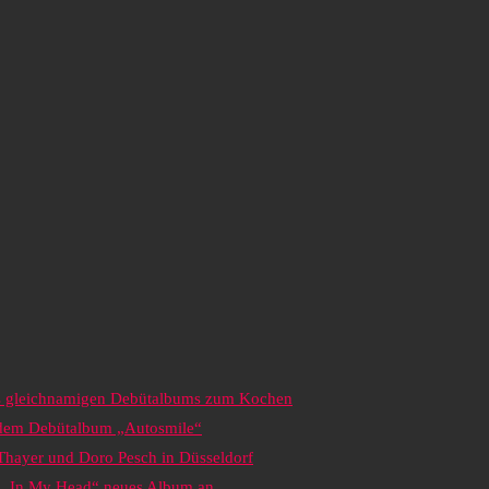
es gleichnamigen Debütalbums zum Kochen
s dem Debütalbum „Autosmile“
 Thayer und Doro Pesch in Düsseldorf
it „In My Head“ neues Album an