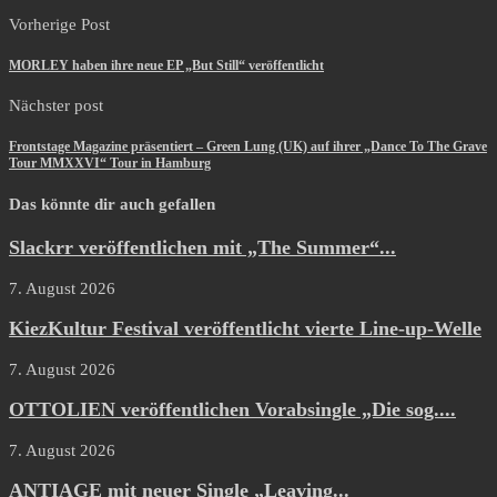
Vorherige Post
MORLEY haben ihre neue EP „But Still“ veröffentlicht
Nächster post
Frontstage Magazine präsentiert – Green Lung (UK) auf ihrer „Dance To The Grave
Tour MMXXVI“ Tour in Hamburg
Das könnte dir auch gefallen
Slackrr veröffentlichen mit „The Summer“...
7. August 2026
KiezKultur Festival veröffentlicht vierte Line-up-Welle
7. August 2026
OTTOLIEN veröffentlichen Vorabsingle „Die sog....
7. August 2026
ANTIAGE mit neuer Single „Leaving...