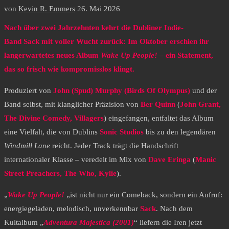
von
Kevin R. Emmers
26. Mai 2026
Nach über zwei Jahrzehnten kehrt die Dubliner Indie-
Band Sack mit voller Wucht zurück: Im Oktober erschien ihr
langerwartetes neues Album
Wake Up People!
– ein Statement,
das so frisch wie kompromisslos klingt.
Produziert von
John (Spud) Murphy
(Birds Of Olympus)
und der
Band selbst, mit klanglicher Präzision von
Ber Quinn
(
John Grant,
The Divine Comedy, Villagers
) eingefangen, entfaltet das Album
eine Vielfalt, die von Dublins
Sonic Studios
bis zu den legendären
Windmill Lane
reicht. Jeder Track trägt die Handschrift
internationaler Klasse – veredelt im Mix von
Dave Eringa
(
Manic
Street Preachers, The Who, Kylie
).
„
Wake Up People!
„ist nicht nur ein Comeback, sondern ein Aufruf:
energiegeladen, melodisch, unverkennbar
Sack
. Nach dem
Kultalbum „
Adventura Majestica (2001)
“ liefern die Iren jetzt