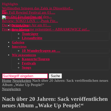
Highlights
Wolfmother bringen das Zakk in Düsseldorf...
Das Full Rewind Festival am 01....
Party On! Ein Ausflug auf den...
Review: SOKO LiNX – „Punk Für...
Das Wacken Open Air am 01....
Neuigkeiten
Frontstage Magazine präsentiert – ABRAMOWICZ auf...
Rezensionen
Tonträger
Liveauftritte
Galerien
Interviews
10 Wunderfragen an …
Wir präsentieren
Konzerte/Touren
Festivals
Songs
Suche
Home
Neuigkeiten
Nach über 20 Jahren: Sack veröffentlichen neues
Album „Wake Up People!“
Neuigkeiten
Nach über 20 Jahren: Sack veröffentlichen
neues Album „Wake Up People!“