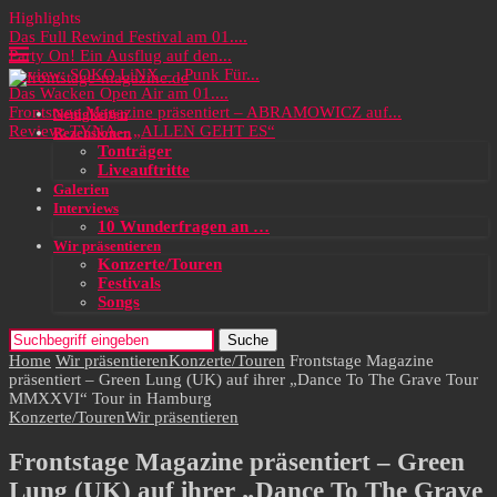
Highlights
Das Full Rewind Festival am 01....
Party On! Ein Ausflug auf den...
Review: SOKO LiNX – „Punk Für...
Das Wacken Open Air am 01....
Frontstage Magazine präsentiert – ABRAMOWICZ auf...
Neuigkeiten
Review: TYNA – „ALLEN GEHT ES“
Rezensionen
Tonträger
Liveauftritte
Galerien
Interviews
10 Wunderfragen an …
Wir präsentieren
Konzerte/Touren
Festivals
Songs
Suche
Home
Wir präsentieren
Konzerte/Touren
Frontstage Magazine
präsentiert – Green Lung (UK) auf ihrer „Dance To The Grave Tour
MMXXVI“ Tour in Hamburg
Konzerte/Touren
Wir präsentieren
Frontstage Magazine präsentiert – Green
Lung (UK) auf ihrer „Dance To The Grave