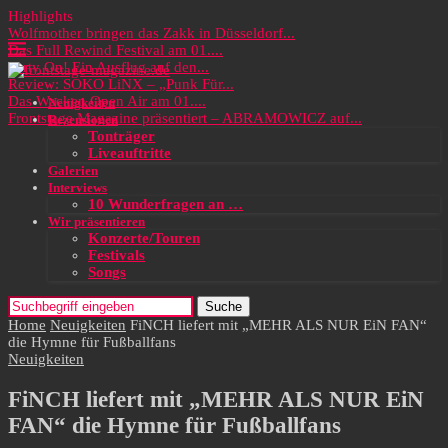
Highlights
Wolfmother bringen das Zakk in Düsseldorf...
Das Full Rewind Festival am 01....
Party On! Ein Ausflug auf den...
Review: SOKO LiNX – „Punk Für...
Das Wacken Open Air am 01....
Neuigkeiten
Frontstage Magazine präsentiert – ABRAMOWICZ auf...
Rezensionen
Tonträger
Liveauftritte
Galerien
Interviews
10 Wunderfragen an …
Wir präsentieren
Konzerte/Touren
Festivals
Songs
Suche
Home
Neuigkeiten
FiNCH liefert mit „MEHR ALS NUR EiN FAN“
die Hymne für Fußballfans
Neuigkeiten
FiNCH liefert mit „MEHR ALS NUR EiN
FAN“ die Hymne für Fußballfans