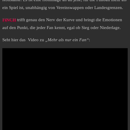
ein Spiel ist, unabhängig von Vereinswappen oder Landesgrenzen.
FiNCH
trifft genau den Nerv der Kurve und bringt die Emotionen
auf den Punkt, die jeder Fan kennt, egal ob Sieg oder Niederlage.
Seht hier das Video zu
„Mehr als nur ein Fan“
: