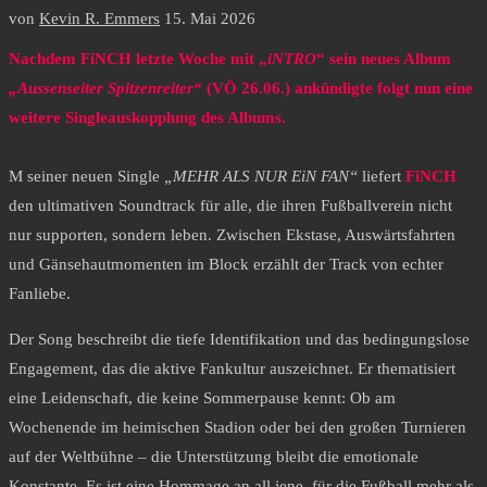
von
Kevin R. Emmers
15. Mai 2026
Nachdem FiNCH letzte Woche mit „
iNTRO
“ sein neues Album
„Aussenseiter Spitzenreiter“
(VÖ 26.06.) ankündigte folgt nun eine
weitere Singleauskopplung des Albums.
M seiner neuen Single
„MEHR ALS NUR EiN FAN“
liefert
FiNCH
den ultimativen Soundtrack für alle, die ihren Fußballverein nicht
nur supporten, sondern leben. Zwischen Ekstase, Auswärtsfahrten
und Gänsehautmomenten im Block erzählt der Track von echter
Fanliebe.
Der Song beschreibt die tiefe Identifikation und das bedingungslose
Engagement, das die aktive Fankultur auszeichnet. Er thematisiert
eine Leidenschaft, die keine Sommerpause kennt: Ob am
Wochenende im heimischen Stadion oder bei den großen Turnieren
auf der Weltbühne – die Unterstützung bleibt die emotionale
Konstante. Es ist eine Hommage an all jene, für die Fußball mehr als