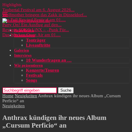
Highlights
Taubertal Festival am 6. August 2026...
Wolfmother bringen das Zakk in Düsseldorf...
Das Full Rewind Festival am 01....
Party On! Ein Ausflug auf den...
Review: SOKO LiNX – „Punk Für...
Neuigkeiten
Das Wacken Open Air am 01....
Rezensionen
Tonträger
Liveauftritte
Galerien
Interviews
10 Wunderfragen an …
Wir präsentieren
Konzerte/Touren
Festivals
Songs
Suche
Home
Neuigkeiten
Anthrax kündigen ihr neues Album „Cursum
Perficio“ an
Neuigkeiten
Anthrax kündigen ihr neues Album
„Cursum Perficio“ an