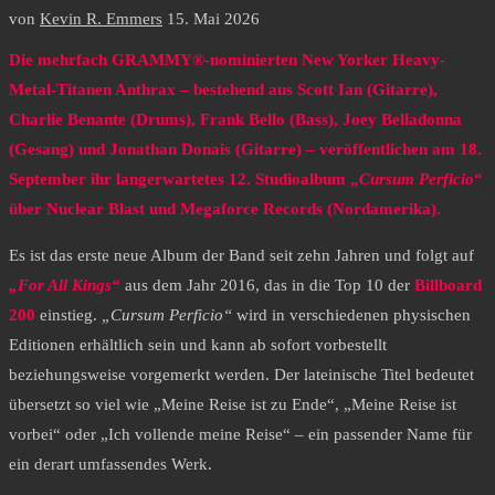
von
Kevin R. Emmers
15. Mai 2026
Die mehrfach GRAMMY®-nominierten New Yorker Heavy-
Metal-Titanen Anthrax – bestehend aus Scott Ian (Gitarre),
Charlie Benante (Drums), Frank Bello (Bass), Joey Belladonna
(Gesang) und Jonathan Donais (Gitarre) – veröffentlichen am 18.
September ihr langerwartetes 12. Studioalbum „
Cursum Perficio
“
über Nuclear Blast und Megaforce Records (Nordamerika).
Es ist das erste neue Album der Band seit zehn Jahren und folgt auf
„For All Kings“
aus dem Jahr 2016, das in die Top 10 der
Billboard
200
einstieg.
„Cursum Perficio“
wird in verschiedenen physischen
Editionen erhältlich sein und kann ab sofort vorbestellt
beziehungsweise vorgemerkt werden. Der lateinische Titel bedeutet
übersetzt so viel wie „Meine Reise ist zu Ende“, „Meine Reise ist
vorbei“ oder „Ich vollende meine Reise“ – ein passender Name für
ein derart umfassendes Werk.