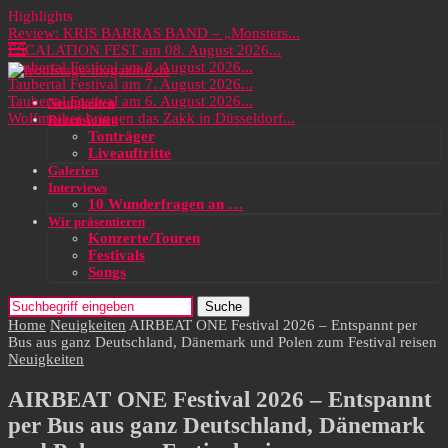
Highlights
Review: KRIS BARRAS BAND – „Monsters...
ESCALATION FEST am 08. August 2026...
Taubertal Festival am 8. August 2026...
Taubertal Festival am 7. August 2026...
Taubertal Festival am 6. August 2026...
Neuigkeiten
Wolfmother bringen das Zakk in Düsseldorf...
Rezensionen
Tonträger
Liveauftritte
Galerien
Interviews
10 Wunderfragen an …
Wir präsentieren
Konzerte/Touren
Festivals
Songs
Suche
Home
Neuigkeiten
AIRBEAT ONE Festival 2026 – Entspannt per
Bus aus ganz Deutschland, Dänemark und Polen zum Festival reisen
Neuigkeiten
AIRBEAT ONE Festival 2026 – Entspannt
per Bus aus ganz Deutschland, Dänemark