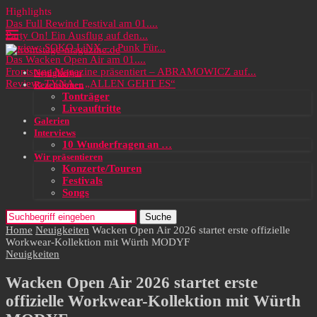
Highlights
Das Full Rewind Festival am 01....
Party On! Ein Ausflug auf den...
Review: SOKO LiNX – „Punk Für...
Das Wacken Open Air am 01....
Frontstage Magazine präsentiert – ABRAMOWICZ auf...
Neuigkeiten
Review: TYNA – „ALLEN GEHT ES“
Rezensionen
Tonträger
Liveauftritte
Galerien
Interviews
10 Wunderfragen an …
Wir präsentieren
Konzerte/Touren
Festivals
Songs
Suche
Home
Neuigkeiten
Wacken Open Air 2026 startet erste offizielle
Workwear-Kollektion mit Würth MODYF
Neuigkeiten
Wacken Open Air 2026 startet erste
offizielle Workwear-Kollektion mit Würth