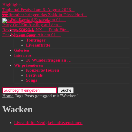
Highlights
Taubertal Festival am 6. August 2026...
Wolfmother bringen das Zakk in Düsseldorf...
Das Full Rewind Festival am 01....
Party On! Ein Ausflug auf den...
Review: SOKO LiNX – „Punk Für...
Neuigkeiten
Das Wacken Open Air am 01....
Rezensionen
Tonträger
Liveauftritte
Galerien
Interviews
10 Wunderfragen an …
Wir präsentieren
Konzerte/Touren
Festivals
Songs
Suche
Home
Tags
Posts getagged mit "Wacken"
Wacken
Liveauftritte
Neuigkeiten
Rezensionen