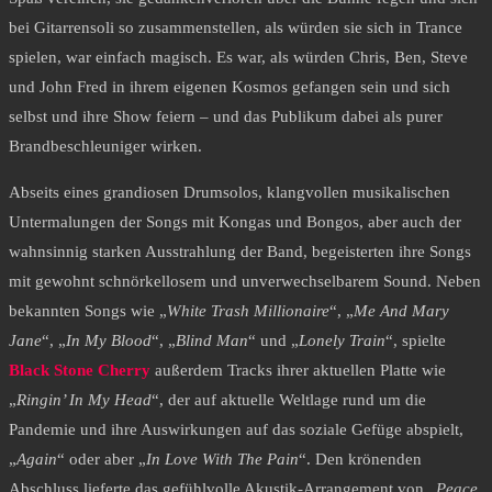
bei Gitarrensoli so zusammenstellen, als würden sie sich in Trance
spielen, war einfach magisch. Es war, als würden Chris, Ben, Steve
und John Fred in ihrem eigenen Kosmos gefangen sein und sich
selbst und ihre Show feiern – und das Publikum dabei als purer
Brandbeschleuniger wirken.
Abseits eines grandiosen Drumsolos, klangvollen musikalischen
Untermalungen der Songs mit Kongas und Bongos, aber auch der
wahnsinnig starken Ausstrahlung der Band, begeisterten ihre Songs
mit gewohnt schnörkellosem und unverwechselbarem Sound. Neben
bekannten Songs wie „
White Trash Millionaire
“, „
Me And Mary
Jane
“, „
In My Blood
“, „
Blind Man
“ und „
Lonely Train
“, spielte
Black Stone Cherry
außerdem Tracks ihrer aktuellen Platte wie
„
Ringin’ In My Head
“, der auf aktuelle Weltlage rund um die
Pandemie und ihre Auswirkungen auf das soziale Gefüge abspielt,
„
Again
“ oder aber „
In Love With The Pain
“. Den krönenden
Abschluss lieferte das gefühlvolle Akustik-Arrangement von „
Peace