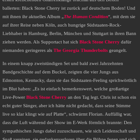
ballerten: Black Stone Cherry ist zurück auf deutschem Boden! Und
mit ihnen ihr aktuelles Album „
The Human Condition
“, mit dem sie
auf ihrer Reise neben Köln, auch hungrige Südstaaten-Rock-
Liebhaber in Hamburg, Berlin, München und Stuttgart in ihren Bann
ziehen werden. Als Supportact hat sich
Black Stone Cherry
dafür
niemanden geringeres als
The Georgia Thunderbolts
geangelt.
In einem knapp zweistündigen Set und bald zwei Jahrzehnten
Bandgeschichte auf dem Buckel, zeigten die vier Jungs aus
Edmonton, Kentucky, dass sie das Südstaaten-Feeling sprichwörtlich
im Blut haben: „Es ist einfach bemerkenswert, welche großartige
Live-Power
Black Stone Cherry
an den Tag legt. Chris ist schon ein
echt guter Sänger, aber ich hätte nicht gedacht, dass seine Stimme
live so klar klingt wie auf Platte“, schwärmt Florian. Auffällig war,
dass die Luft während der Show im E-Werk förmlich brannte: Den
sympathischen Jungs dabei zuzuschauen, wie sich Leidenschaft und
Spaß vereinen, sie gedankenverloren über die Bühne fegen und sich