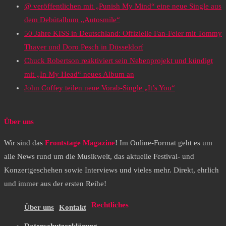
@ veröffentlichen mit „Punish My Mind“ eine neue Single aus
dem Debütalbum „Autosmile“
50 Jahre KISS in Deutschland: Offizielle Fan-Feier mit Tommy
Thayer und Doro Pesch in Düsseldorf
Chuck Robertson reaktiviert sein Nebenprojekt und kündigt
mit „In My Head“ neues Album an
John Coffey teilen neue Vorab-Single „It’s You“
Über uns
Wir sind das
Frontstage Magazine
! Im Online-Format geht es um
alle News rund um die Musikwelt, das aktuelle Festival- und
Konzertgeschehen sowie Interviews und vieles mehr. Direkt, ehrlich
und immer aus der ersten Reihe!
Rechtliches
Über uns
Kontakt