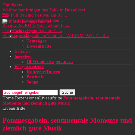
Highlights
Wolfmother bringen das Zakk in Düsseldorf...
Das Full Rewind Festival am 01....
Party On! Ein Ausflug auf den...
Review: SOKO LiNX – „Punk Für...
Das Wacken Open Air am 01....
Neuigkeiten
Frontstage Magazine präsentiert – ABRAMOWICZ auf...
Rezensionen
Tonträger
Liveauftritte
Galerien
Interviews
10 Wunderfragen an …
Wir präsentieren
Konzerte/Touren
Festivals
Songs
Suche
Home
Rezensionen
Liveauftritte
Pommesgabeln, sentimentale
Momente und ziemlich gute Musik
Liveauftritte
Pommesgabeln, sentimentale Momente und
ziemlich gute Musik