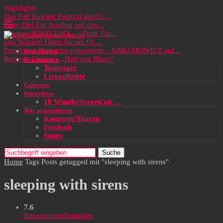
Highlights
Das Full Rewind Festival am 01....
Party On! Ein Ausflug auf den...
Review: SOKO LiNX – „Punk Für...
Das Wacken Open Air am 01....
Frontstage Magazine präsentiert – ABRAMOWICZ auf...
Neuigkeiten
Review: Citizen – „Halcyon Blues“
Rezensionen
Tonträger
Liveauftritte
Galerien
Interviews
10 Wunderfragen an …
Wir präsentieren
Konzerte/Touren
Festivals
Songs
Suche
Home
Tags
Posts getagged mit "sleeping with sirens"
sleeping with sirens
7.6
Rezensionen
Tonträger