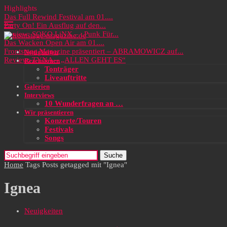
Highlights
Das Full Rewind Festival am 01....
Party On! Ein Ausflug auf den...
Review: SOKO LiNX – „Punk Für...
Das Wacken Open Air am 01....
Frontstage Magazine präsentiert – ABRAMOWICZ auf...
Neuigkeiten
Review: TYNA – „ALLEN GEHT ES“
Rezensionen
Tonträger
Liveauftritte
Galerien
Interviews
10 Wunderfragen an …
Wir präsentieren
Konzerte/Touren
Festivals
Songs
Suche
Home
Tags
Posts getagged mit "Ignea"
Ignea
Neuigkeiten