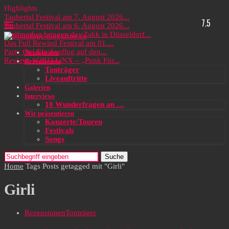
Highlights
Taubertal Festival am 7. August 2026...
7.5
Taubertal Festival am 6. August 2026...
Wolfmother bringen das Zakk in Düsseldorf...
Das Full Rewind Festival am 01....
Party On! Ein Ausflug auf den...
Neuigkeiten
Review: SOKO LiNX – „Punk Für...
Rezensionen
Tonträger
Liveauftritte
Galerien
Interviews
10 Wunderfragen an …
Wir präsentieren
Konzerte/Touren
Festivals
Songs
Suche
Home
Tags
Posts getagged mit "Girli"
Girli
Rezensionen
Tonträger