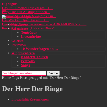
Highlights
Das Full Rewind Festival am 01....
Party On! Ein Ausflug auf den...
Review: SOKO LiNX – „Punk Für...
Das Wacken Open Air am 01....
Frontstage Magazine präsentiert – ABRAMOWICZ auf...
Neuigkeiten
Review: Citizen – „Halcyon Blues“
Rezensionen
Tonträger
Liveauftritte
Galerien
Interviews
10 Wunderfragen an …
Wir präsentieren
Konzerte/Touren
Festivals
Songs
Suche
Home
Tags
Posts getagged mit "Der Herr Der Ringe"
Der Herr Der Ringe
Liveauftritte
Rezensionen