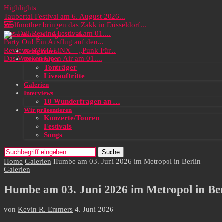
Highlights
Taubertal Festival am 6. August 2026...
Wolfmother bringen das Zakk in Düsseldorf...
Das Full Rewind Festival am 01....
Party On! Ein Ausflug auf den...
Review: SOKO LiNX – „Punk Für...
Neuigkeiten
Das Wacken Open Air am 01....
Rezensionen
Tonträger
Liveauftritte
Galerien
Interviews
10 Wunderfragen an …
Wir präsentieren
Konzerte/Touren
Festivals
Songs
Suche
Home
Galerien
Humbe am 03. Juni 2026 im Metropol in Berlin
Galerien
Humbe am 03. Juni 2026 im Metropol in Ber
von
Kevin R. Emmers
4. Juni 2026