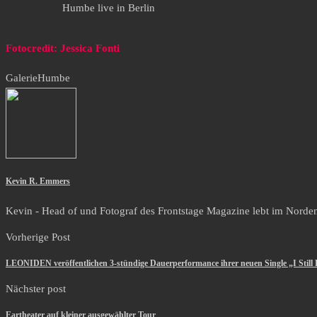
Humbe live in Berlin
Fotocredit: Jessica Fonti
Galerie
Humbe
Kevin R. Emmers
Kevin - Head of und Fotograf des Frontstage Magazine lebt im Norden i
Vorherige Post
LEONIDEN veröffentlichen 3-stündige Dauerperformance ihrer neuen Single „I Still 
Nächster post
Eartheater auf kleiner ausgewählter Tour