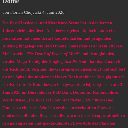
Dome
von
Florian Chojetzki
4. Juni 2026
Die Post-Hardcore- und Metalcore-Szene hat in den letzten
Jahren viele talentierte Acts hervorgebracht, doch kaum eine
Formation hat einen derart kometenhaften und prägenden
Aufstieg hingelegt wie Bad Omens. Spätestens seit ihrem 2022er-
Meilenstein
„The Death of Peace of Mind“
und dem globalen,
viralen Mega-Erfolg der Single
„Just Pretend“
hat das Quartett
aus Richmond, Virginia, die Genregrenzen gesprengt und sich fest
an der Spitze des modernen Heavy Rock etabliert. Wie gigantisch
der Kult um die Band inzwischen gewachsen ist, zeigte sich am 3.
Juni 2026 im Düsseldorfer PSD Bank Dome. Im Rahmen ihrer
Welttournee
„Do You Feel Love Worldwide 2026“
luden Bad
Omens zu einer seit Wochen restlos ausverkauften Show, die
eindrucksvoll unter Beweis stellte, warum diese Gruppe aktuell zu
den gefragtesten und spektakulärsten Live-Acts des Planeten