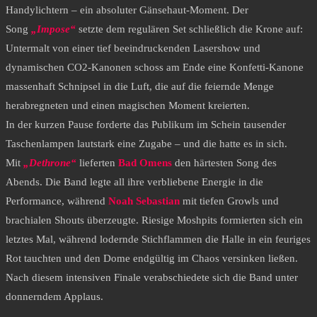
Handylichtern – ein absoluter Gänsehaut-Moment. Der
Song
„Impose“
setzte dem regulären Set schließlich die Krone auf:
Untermalt von einer tief beeindruckenden Lasershow und
dynamischen CO2-Kanonen schoss am Ende eine Konfetti-Kanone
massenhaft Schnipsel in die Luft, die auf die feiernde Menge
herabregneten und einen magischen Moment kreierten.
​In der kurzen Pause forderte das Publikum im Schein tausender
Taschenlampen lautstark eine Zugabe – und die hatte es in sich.
Mit
„Dethrone“
lieferten
Bad Omens
den härtesten Song des
Abends. Die Band legte all ihre verbliebene Energie in die
Performance, während
Noah Sebastian
mit tiefen Growls und
brachialen Shouts überzeugte. Riesige Moshpits formierten sich ein
letztes Mal, während lodernde Stichflammen die Halle in ein feuriges
Rot tauchten und den Dome endgültig im Chaos versinken ließen.
Nach diesem intensiven Finale verabschiedete sich die Band unter
donnerndem Applaus.