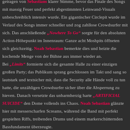
getragen von
Sebastians
klarer Stimme, bevor das Finale des Songs
mit massig Feuer und perfekt abgestimmten Leinwand-Visuals
unbeschreiblich intensiv wurde. Ein gigantischer Circlepit wurde im
Verlauf des Songs immer schneller und zog zahllose Crowdsurfer mit
sich. Das anschließende
„Nowhere To Go“
sorgte für den absoluten
Action-Höhepunkt im Innenraum: Ganze acht Moshpits öffneten
sich gleichzeitig.
Noah Sebastian
bemerkte dies und heizte die
kochende Menge von der Bühne aus immer wieder an.
​Bei
„Limits“
formierte sich die gesamte Halle zu einer einzigen
großen Party; das Publikum sprang geschlossen im Takt und sang so
lautstark und textsicher mit, dass die Security alle Hände voll zu tun
hatte, die unzähligen Crowdsurfer sicher über die Absperrung zu
hieven. Danach versetzte das unbarmherzig harte
„ARTIFICIAL
SUICIDE“
den Dome vollends ins Chaos.
Noah Sebastian
glänzte
hier mit messerscharfen Screams, während die Band mit perfekt
gespielten Riffs, treibenden Drums und einem markerschütternden
Bassfundament überzeugte.