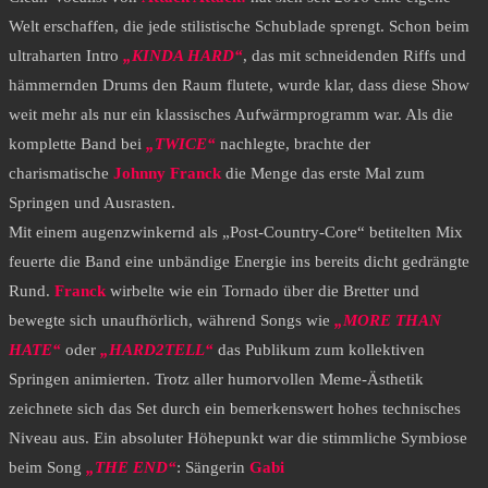
Welt erschaffen, die jede stilistische Schublade sprengt. Schon beim
ultraharten Intro
„KINDA HARD“
, das mit schneidenden Riffs und
hämmernden Drums den Raum flutete, wurde klar, dass diese Show
weit mehr als nur ein klassisches Aufwärmprogramm war. Als die
komplette Band bei
„TWICE“
nachlegte, brachte der
charismatische
Johnny Franck
die Menge das erste Mal zum
Springen und Ausrasten.
​Mit einem augenzwinkernd als „Post-Country-Core“ betitelten Mix
feuerte die Band eine unbändige Energie ins bereits dicht gedrängte
Rund.
Franck
wirbelte wie ein Tornado über die Bretter und
bewegte sich unaufhörlich, während Songs wie
„MORE THAN
HATE“
oder
„HARD2TELL“
das Publikum zum kollektiven
Springen animierten. Trotz aller humorvollen Meme-Ästhetik
zeichnete sich das Set durch ein bemerkenswert hohes technisches
Niveau aus. Ein absoluter Höhepunkt war die stimmliche Symbiose
beim Song
„THE END“
: Sängerin
Gabi