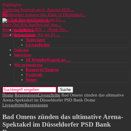
Highlights
Taubertal Festival am 6. August 2026...
Wolfmother bringen das Zakk in Düsseldorf...
Das Full Rewind Festival am 01....
Party On! Ein Ausflug auf den...
Review: SOKO LiNX – „Punk Für...
Neuigkeiten
Das Wacken Open Air am 01....
Rezensionen
Tonträger
Liveauftritte
Galerien
Interviews
10 Wunderfragen an …
Wir präsentieren
Konzerte/Touren
Festivals
Songs
Suche
Home
Rezensionen
Liveauftritte
Bad Omens zünden das ultimative
Arena-Spektakel im Düsseldorfer PSD Bank Dome
Liveauftritte
Rezensionen
Bad Omens zünden das ultimative Arena-
Spektakel im Düsseldorfer PSD Bank