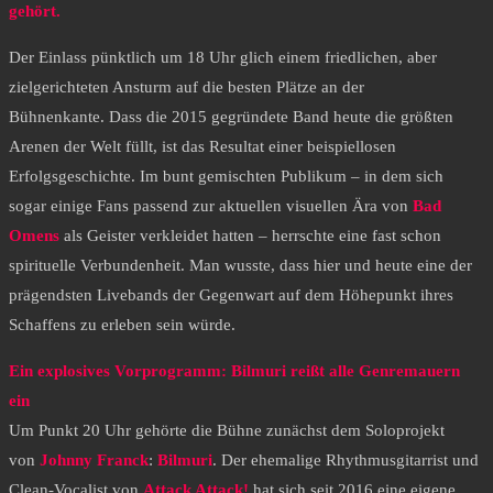
gehört.
​Der Einlass pünktlich um 18 Uhr glich einem friedlichen, aber
zielgerichteten Ansturm auf die besten Plätze an der
Bühnenkante. Dass die 2015 gegründete Band heute die größten
Arenen der Welt füllt, ist das Resultat einer beispiellosen
Erfolgsgeschichte. Im bunt gemischten Publikum – in dem sich
sogar einige Fans passend zur aktuellen visuellen Ära von
Bad
Omens
als Geister verkleidet hatten – herrschte eine fast schon
spirituelle Verbundenheit. Man wusste, dass hier und heute eine der
prägendsten Livebands der Gegenwart auf dem Höhepunkt ihres
Schaffens zu erleben sein würde.
​Ein explosives Vorprogramm: Bilmuri reißt alle Genremauern
ein
​Um Punkt 20 Uhr gehörte die Bühne zunächst dem Soloprojekt
von
Johnny Franck
:
Bilmuri
. Der ehemalige Rhythmusgitarrist und
Clean-Vocalist von
Attack Attack!
hat sich seit 2016 eine eigene