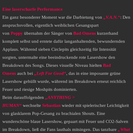
Eine laserscharfe Performance
​Ein ganz besonderer Moment war die Darbietung von
„V.A.N.“
: Den
anspruchsvollen, eigentlich weiblichen Gesangspart
von
Poppy
übernahm der Sänger von
Bad Omens
kurzerhand
komplett selbst und erntete dafür langanhaltenden, bewundernden
Applaus. Während sieben Circlepits gleichzeitig für Intensität
sorgten, untermalte eine beeindruckende rote Lasershow den
Breakdown des Songs. Dieses visuelle Niveau hielten
Bad
Omens
auch bei
„Left For Good“
, das in eine imposante grüne
Lasershow gehüllt wurde, während im Breakdown erneut reichlich
Feuer und riesige Moshpits dominierten.
​Beim darauffolgenden
„ANYTHING >
HUMAN“
wechselte
Sebastian
wieder mit spielerischer Leichtigkeit
von glasklarem Pop-Gesang zu brachialen Shouts. Eine
wunderschöne blaue Lasershow, gepaart mit Feuer und CO2-Salven
im Breakdown, ließ die Fans lauthals mitsingen. Das tanzbare
„What