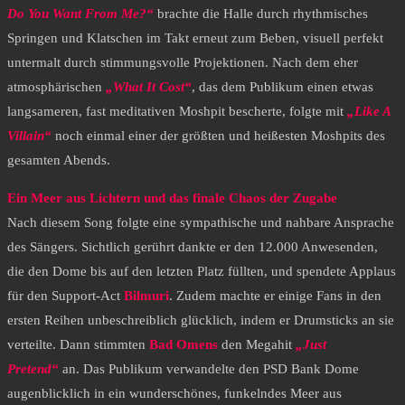
Do You Want From Me?“
brachte die Halle durch rhythmisches
Springen und Klatschen im Takt erneut zum Beben, visuell perfekt
untermalt durch stimmungsvolle Projektionen. Nach dem eher
atmosphärischen
„What It Cost“
, das dem Publikum einen etwas
langsameren, fast meditativen Moshpit bescherte, folgte mit
„Like A
Villain“
noch einmal einer der größten und heißesten Moshpits des
gesamten Abends.
​Ein Meer aus Lichtern und das finale Chaos der Zugabe
​Nach diesem Song folgte eine sympathische und nahbare Ansprache
des Sängers. Sichtlich gerührt dankte er den 12.000 Anwesenden,
die den Dome bis auf den letzten Platz füllten, und spendete Applaus
für den Support-Act
Bilmuri
. Zudem machte er einige Fans in den
ersten Reihen unbeschreiblich glücklich, indem er Drumsticks an sie
verteilte. Dann stimmten
Bad Omens
den Megahit
„Just
Pretend“
an. Das Publikum verwandelte den PSD Bank Dome
augenblicklich in ein wunderschönes, funkelndes Meer aus