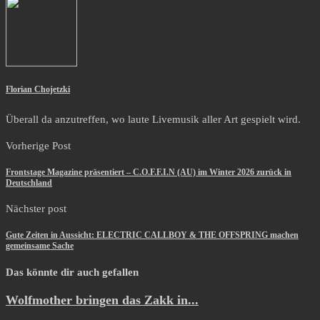
Florian Chojetzki
Überall da anzutreffen, wo laute Livemusik aller Art gespielt wird.
Vorherige Post
Frontstage Magazine präsentiert – C.O.F.F.I.N (AU) im Winter 2026 zurück in
Deutschland
Nächster post
Gute Zeiten in Aussicht: ELECTRIC CALLBOY & THE OFFSPRING machen
gemeinsame Sache
Das könnte dir auch gefallen
Wolfmother bringen das Zakk in...