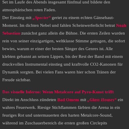
Set im Laufe des Abends insgesamt fünfmal und bildete den
atmosphärischen roten Faden.
​Der Einstieg mit
„Specter“
geriet zu einem echten Gänsehaut-
Moment. Im dichten Nebel und fahlen Scheinwerferlicht betrat
Noah
Sebastian
zunächst ganz allein die Bühne. Die ersten Zeilen wurden
rein von seiner einzigartigen, weltklasse Stimme getragen, die sofort
bewies, warum er einer der besten Sänger des Genres ist. Alle
klebten gebannt an seinen Lippen, bis der Rest der Band mit einem
druckvollen Instrumental einstieg und kraftvolle CO2-Kanonen für
Dynamik sorgten. Bei vielen Fans waren hier schon Tränen der
Freude sichtbar.
​Das visuelle Inferno: Wenn Metalcore auf Pyro-Kunst trifft
​Direkt im Anschluss zündeten
Bad Omens
mit
„Glass Houses“
ein
wahres Feuerwerk. Riesige Stichflammen färbten die Arena in ein
feuriges Rot und untermauerten den harten Metalcore-Sound,
während im Zuschauerbereich die ersten großen Circlepits