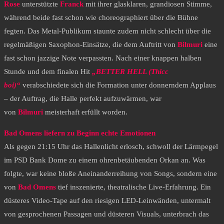
Rose
unterstützte
Franck
mit ihrer glasklaren, grandiosen Stimme,
während beide fast schon wie choreographiert über die Bühne
fegten. Das Metal-Publikum staunte zudem nicht schlecht über die
regelmäßigen Saxophon-Einsätze, die dem Auftritt von
Bilmuri
eine
fast schon jazzige Note verpassten. Nach einer knappen halben
Stunde und dem finalen Hit
„BETTER HELL (Thicc
boi)“
verabschiedete sich die Formation unter donnerndem Applaus
– der Auftrag, die Halle perfekt aufzuwärmen, war
von
Bilmuri
meisterhaft erfüllt worden.
​Bad Omens liefern zu Beginn echte Emotionen
​Als gegen 21:15 Uhr das Hallenlicht erlosch, schwoll der Lärmpegel
im PSD Bank Dome zu einem ohrenbetäubenden Orkan an. Was
folgte, war keine bloße Aneinanderreihung von Songs, sondern eine
von
Bad Omens
tief inszenierte, theatralische Live-Erfahrung. Ein
düsteres Video-Tape auf den riesigen LED-Leinwänden, untermalt
von gesprochenen Passagen und düsteren Visuals, unterbrach das