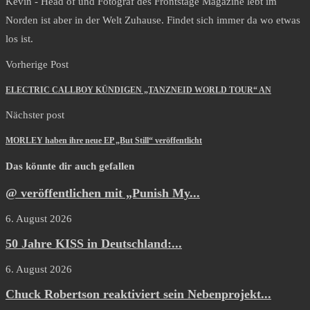
Kevin - Head of und Fotograf des Frontstage Magazine lebt im
Norden ist aber in der Welt Zuhause. Findet sich immer da wo etwas
los ist.
Vorherige Post
ELECTRIC CALLBOY KÜNDIGEN „TANZNEID WORLD TOUR“ AN
Nächster post
MORLEY haben ihre neue EP „But Still“ veröffentlicht
Das könnte dir auch gefallen
@ veröffentlichen mit „Punish My...
6. August 2026
50 Jahre KISS in Deutschland:...
6. August 2026
Chuck Robertson reaktiviert sein Nebenprojekt...