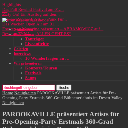
Highlights
Das Full Rewind Festival am 01....
Party On! Ein Ausflug auf den...
Review: SOKO LiNX – „Punk Für...
Das Wacken Open Air am 01....
Frontstage Magazine präsentiert – ABRAMOWICZ auf...
Neuigkeiten
Review: TYNA – „ALLEN GEHT ES“
Rezensionen
Tonträger
Liveauftritte
Galerien
Interviews
10 Wunderfragen an …
Wir präsentieren
Konzerte/Touren
Festivals
Songs
Suche
Home
Neuigkeiten
PAROOKAVILLE präsentiert Artists für Pre-
Opening-Party Erstmals 360-Grad Bühnenerlebnis im Desert Valley
Neuigkeiten
PAROOKAVILLE präsentiert Artists für
Pre-Opening-Party Erstmals 360-Grad