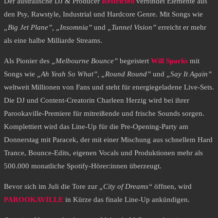
Der australische DJ & Producer
Restricted
verbindet Elemente aus
den Psy, Rawstyle, Industrial und Hardcore Genre. Mit Songs wie
„Big Jet Plane”, „Insomnia”
und
„Tunnel Vision”
erreicht er mehr
als eine halbe Milliarde Streams.
Als Pionier des
„Melbourne Bounce”
begeistert
Will Sparks
mit
Songs wie
„Ah Yeah So What”, „Round Round”
und
„Say It Again”
weltweit Millionen von Fans und steht für energiegeladene Live-Sets.
Die DJ und Content-Creatorin Charleen Herzig wird bei ihrer
Parookaville-Premiere für mitreißende und frische Sounds sorgen.
Komplettiert wird das Line-Up für die Pre-Opening-Party am
Donnerstag mit Paracek, der mit einer Mischung aus schnellem Hard
Trance, Bounce-Edits, eigenen Vocals und Produktionen mehr als
500.000 monatliche Spotify-Hörer:innen überzeugt.
Bevor sich im Juli die Tore zur
„City of Dreams“
öffnen, wird
PAROOKAVILLE
in Kürze das finale Line-Up ankündigen.