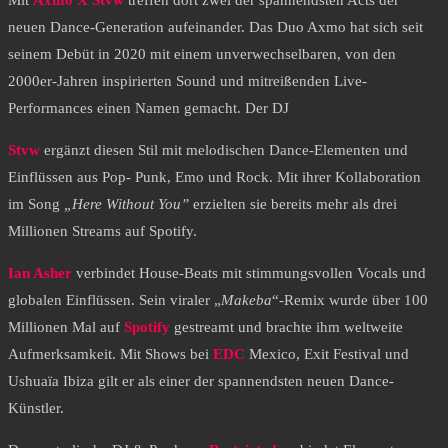
Mit
Axmo X Stvw
treffen dort zwei der spannendsten Acts der
neuen Dance-Generation aufeinander. Das Duo Axmo hat sich seit
seinem Debüt in 2020 mit einem unverwechselbaren, von den
2000er-Jahren inspirierten Sound und mitreißenden Live-
Performances einen Namen gemacht. Der DJ
Stvw
ergänzt diesen Stil mit melodischen Dance-Elementen und
Einflüssen aus Pop- Punk, Emo und Rock. Mit ihrer Kollaboration
im Song
„Here Without You”
erzielten sie bereits mehr als drei
Millionen Streams auf Spotify.
Ian Asher
verbindet House-Beats mit stimmungsvollen Vocals und
globalen Einflüssen. Sein viraler „
Makeba
“-Remix wurde über 100
Millionen Mal auf
Spotify
gestreamt und brachte ihm weltweite
Aufmerksamkeit. Mit Shows bei
EDC
Mexico, Exit Festival und
Ushuaïa Ibiza gilt er als einer der spannendsten neuen Dance-
Künstler.