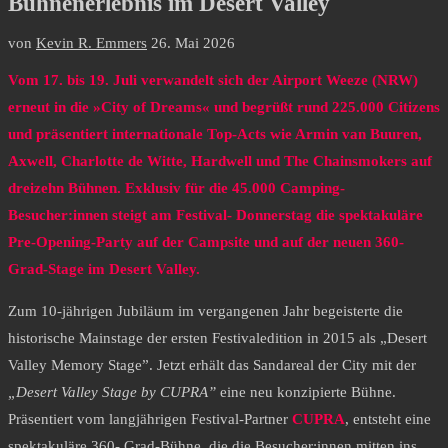
Bühnenerlebnis im Desert Valley
von
Kevin R. Emmers
26. Mai 2026
Vom 17. bis 19. Juli verwandelt sich der Airport Weeze (NRW)
erneut in die »City of Dreams« und begrüßt rund 225.000 Citizens
und präsentiert internationale Top-Acts wie Armin van Buuren,
Axwell, Charlotte de Witte, Hardwell und The Chainsmokers auf
dreizehn Bühnen. Exklusiv für die 45.000 Camping-
Besucher:innen steigt am Festival- Donnerstag die spektakuläre
Pre-Opening-Party auf der Campsite und auf der neuen 360-
Grad-Stage im Desert Valley.
Zum 10-jährigen Jubiläum im vergangenen Jahr begeisterte die
historische Mainstage der ersten Festivaledition in 2015 als „Desert
Valley Memory Stage”. Jetzt erhält das Sandareal der City mit der
„Desert Valley Stage by CUPRA”
eine neu konzipierte Bühne.
Präsentiert vom langjährigen Festival-Partner
CUPRA
, entsteht eine
spektakuläre 360- Grad-Bühne, die die Besucher:innen mitten ins