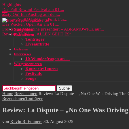
Highlights
Das Full Rewind Festival am 01....
Party On! Ein Ausflug auf den...
Review: SOKO LiNX – „Punk Für...
Das Wacken Open Air am 01....
Frontstage Magazine präsentiert – ABRAMOWICZ auf...
Neuigkeiten
Review: TYNA – „ALLEN GEHT ES“
Rezensionen
Tonträger
Liveauftritte
Galerien
Interviews
10 Wunderfragen an …
Wir präsentieren
Konzerte/Touren
Festivals
Songs
Suche
Home
Rezensionen
Review: La Dispute – „No One Was Driving The 
Rezensionen
Tonträger
Review: La Dispute – „No One Was Driving
von
Kevin R. Emmers
30. August 2025