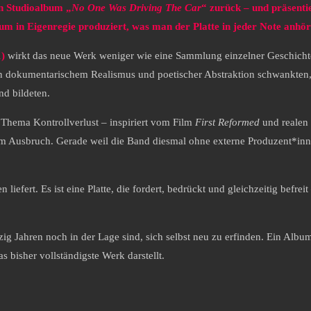
n Studioalbum „
No One Was Driving The Car
“ zurück – und präsentie
m in Eigenregie produziert, was man der Platte in jeder Note anhör
1)
wirkt das neue Werk weniger wie eine Sammlung einzelner Geschichte
chen dokumentarischem Realismus und poetischer Abstraktion schwankten
d bildeten.
Thema Kontrollverlust – inspiriert vom Film
First Reformed
und realen 
usbruch. Gerade weil die Band diesmal ohne externe Produzent*innen ge
 liefert. Es ist eine Platte, die fordert, bedrückt und gleichzeitig befre
zig Jahren noch in der Lage sind, sich selbst neu zu erfinden. Ein Albu
 bisher vollständigste Werk darstellt.