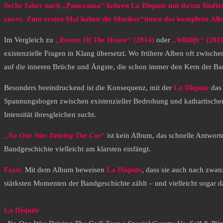
Sechs Jahre nach „Panorama“ kehren La Dispute mit ihrem fünfte
zuvor. Zum ersten Mal haben die Musiker*innen das komplette Albu
Im Vergleich zu
„
Rooms Of The House
“ (2014)
oder
„
Wildlife
“ (201
existenzielle Fragen in Klang übersetzt. Wo frühere Alben oft zwis
auf die inneren Brüche und Ängste, die schon immer den Kern der Ban
Besonders beeindruckend ist die Konsequenz, mit der
La Dispute
das 
Spannungsbogen zwischen existenzieller Bedrohung und kathartischem A
Intensität ihresgleichen sucht.
„
No One Was Driving The Car
“
ist kein Album, das schnelle Antworten
Bandgeschichte vielleicht am klarsten einfängt.
Fazit:
Mit dem Album beweisen
La Dispute
, dass sie auch nach zwan
stärksten Momenten der Bandgeschichte zählt – und vielleicht sogar das
La Dispute