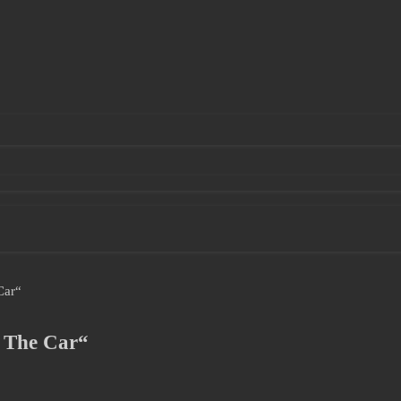
Car“
 The Car“