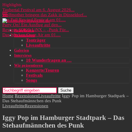
Highlights
Taubertal Festival am 6. August 2026...
Wolfmother bringen das Zakk in Düsseldorf...
Das Full Rewind Festival am 01....
Party On! Ein Ausflug auf den...
Review: SOKO LiNX – „Punk Für...
Neuigkeiten
Das Wacken Open Air am 01....
Rezensionen
Tonträger
Liveauftritte
Galerien
Interviews
10 Wunderfragen an …
Wir präsentieren
Konzerte/Touren
Festivals
Songs
Suche
Home
Rezensionen
Liveauftritte
Iggy Pop im Hamburger Stadtpark –
Das Stehaufmännchen des Punk
Liveauftritte
Rezensionen
Iggy Pop im Hamburger Stadtpark – Das
Stehaufmännchen des Punk