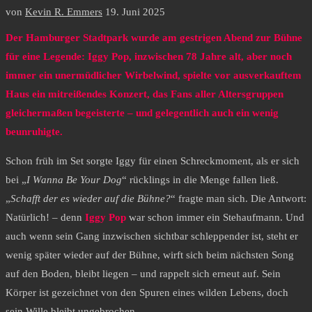
von
Kevin R. Emmers
19. Juni 2025
Der Hamburger Stadtpark wurde am gestrigen Abend zur Bühne
für eine Legende: Iggy Pop, inzwischen 78 Jahre alt, aber noch
immer ein unermüdlicher Wirbelwind, spielte vor ausverkauftem
Haus ein mitreißendes Konzert, das Fans aller Altersgruppen
gleichermaßen begeisterte – und gelegentlich auch ein wenig
beunruhigte.
Schon früh im Set sorgte Iggy für einen Schreckmoment, als er sich
bei „
I Wanna Be Your Dog
“ rücklings in die Menge fallen ließ.
„
Schafft der es wieder auf die Bühne?
“ fragte man sich. Die Antwort:
Natürlich! – denn
Iggy Pop
war schon immer ein Stehaufmann. Und
auch wenn sein Gang inzwischen sichtbar schleppender ist, steht er
wenig später wieder auf der Bühne, wirft sich beim nächsten Song
auf den Boden, bleibt liegen – und rappelt sich erneut auf. Sein
Körper ist gezeichnet von den Spuren eines wilden Lebens, doch
sein Wille bleibt ungebrochen.