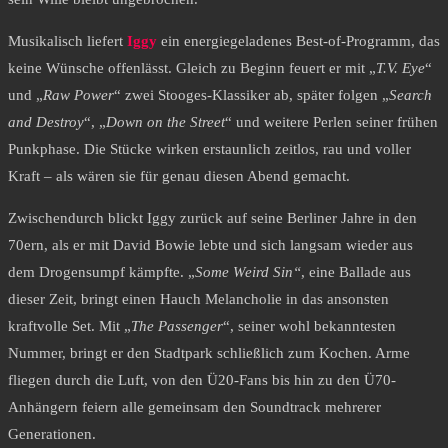
Musikalisch liefert
Iggy
ein energiegeladenes Best-of-Programm, das
keine Wünsche offenlässt. Gleich zu Beginn feuert er mit „
T.V. Eye
“
und „
Raw Power
“ zwei Stooges-Klassiker ab, später folgen „
Search
and Destroy
“, „
Down on the Street
“ und weitere Perlen seiner frühen
Punkphase. Die Stücke wirken erstaunlich zeitlos, rau und voller
Kraft – als wären sie für genau diesen Abend gemacht.
Zwischendurch blickt Iggy zurück auf seine Berliner Jahre in den
70ern, als er mit David Bowie lebte und sich langsam wieder aus
dem Drogensumpf kämpfte. „
Some Weird Sin“
, eine Ballade aus
dieser Zeit, bringt einen Hauch Melancholie in das ansonsten
kraftvolle Set. Mit „
The Passenger
“, seiner wohl bekanntesten
Nummer, bringt er den Stadtpark schließlich zum Kochen. Arme
fliegen durch die Luft, von den Ü20-Fans bis hin zu den Ü70-
Anhängern feiern alle gemeinsam den Soundtrack mehrerer
Generationen.