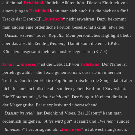
auf einmal
Deichkind
-ähnliche Allüren hört. Diesem Eindruck von
einem jungen
Deichkind
kann man sich auch für die nächsten fünf
Tracks der Debüt-EP „
Innensein
“ nicht erwehren. Dazu bekommt
man zudem eine ordentliche Portion Gesellschaftskritik, etwa bei
„
Dasistmirzuviel
“ oder „
Kaputt
„. Mein persönliches Highlight bleibt
aber das abschließende „
Weinen
„. Damit kann die erste EP des
Künstlers insgesamt mehr als positiv begeistern. (8-7-5)
Janina
: „
Innensein
“ ist die Debüt EP von
Fahrlænd
. Der Name ist
perfekt gewählt – die Texte gehen so nah, dass sie im innersten
Treffen. Durch den Elektro Pop Sound rutschen die Songs dabei aber
nicht ins melancholische ab, sondern geben Kraft und Zuversicht.
Die EP startet mit „
Schaut mich an
“. Der Song trifft einen direkt in
der Magengrube. Er ist explosiv und überraschend.
„
Dasistmirzuviel
“ hat Deichkind Vibes. Bei „Kaputt“ kann man
ordentlich mitgehen. „
Alles wird gut
“ ist sanft und „
Weinen
“ rundet
„
Innensein
“ hervorragend ab. „
Innenseite
“ ist abwechslungsreich,