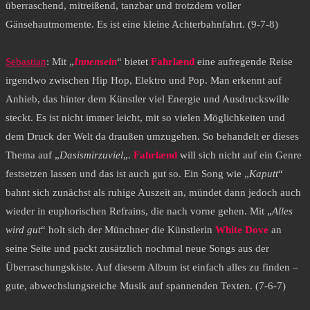
überraschend, mitreißend, tanzbar und trotzdem voller
Gänsehautmomente. Es ist eine kleine Achterbahnfahrt. (9-7-8)
Sebastian
: Mit „
Innensein
“ bietet
Fahrlænd
eine aufregende Reise
irgendwo zwischen Hip Hop, Elektro und Pop. Man erkennt auf
Anhieb, das hinter dem Künstler viel Energie und Ausdruckswille
steckt. Es ist nicht immer leicht, mit so vielen Möglichkeiten und
dem Druck der Welt da draußen umzugehen. So behandelt er dieses
Thema auf „
Dasismirzuviel
„.
Fahrlænd
will sich nicht auf ein Genre
festsetzen lassen und das ist auch gut so. Ein Song wie „
Kaputt
“
bahnt sich zunächst als ruhige Auszeit an, mündet dann jedoch auch
wieder in euphorischen Refrains, die nach vorne gehen. Mit „
Alles
wird gut
“ holt sich der Münchner die Künstlerin
White Dove
an
seine Seite und packt zusätzlich nochmal neue Songs aus der
Überraschungskiste. Auf diesem Album ist einfach alles zu finden –
gute, abwechslungsreiche Musik auf spannenden Texten. (7-6-7)