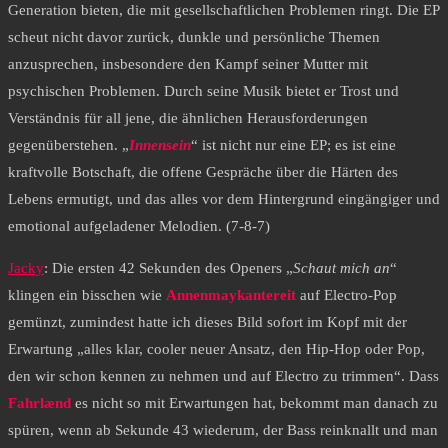
Generation bieten, die mit gesellschaftlichen Problemen ringt. Die EP
scheut nicht davor zurück, dunkle und persönliche Themen
anzusprechen, insbesondere den Kampf seiner Mutter mit
psychischen Problemen. Durch seine Musik bietet er Trost und
Verständnis für all jene, die ähnlichen Herausforderungen
gegenüberstehen. „
Innensein
“ ist nicht nur eine EP; es ist eine
kraftvolle Botschaft, die offene Gespräche über die Härten des
Lebens ermutigt, und das alles vor dem Hintergrund eingängiger und
emotional aufgeladener Melodien. (7-8-7)
Jacky
: Die ersten 42 Sekunden des Openers „
Schaut mich an
“
klingen ein bisschen wie
Annenmaykantereit
auf Electro-Pop
gemünzt, zumindest hatte ich dieses Bild sofort im Kopf mit der
Erwartung „alles klar, cooler neuer Ansatz, den Hip-Hop oder Pop,
den wir schon kennen zu nehmen und auf Electro zu trimmen“. Dass
Fahrlænd
es nicht so mit Erwartungen hat, bekommt man danach zu
spüren, wenn ab Sekunde 43 wiederum, der Bass reinknallt und man