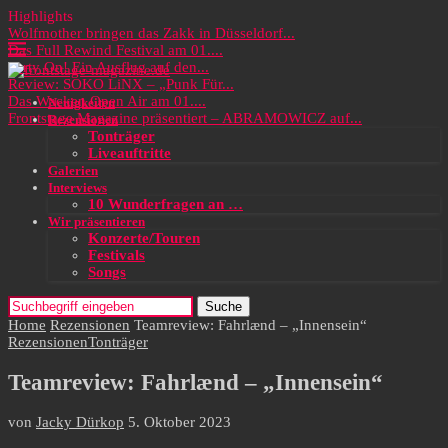
Highlights
Wolfmother bringen das Zakk in Düsseldorf...
Das Full Rewind Festival am 01....
Party On! Ein Ausflug auf den...
Review: SOKO LiNX – „Punk Für...
Das Wacken Open Air am 01....
Neuigkeiten
Frontstage Magazine präsentiert – ABRAMOWICZ auf...
Rezensionen
Tonträger
Liveauftritte
Galerien
Interviews
10 Wunderfragen an …
Wir präsentieren
Konzerte/Touren
Festivals
Songs
Suche
Home
Rezensionen
Teamreview: Fahrlænd – „Innensein“
Rezensionen
Tonträger
Teamreview: Fahrlænd – „Innensein“
von
Jacky Dürkop
5. Oktober 2023