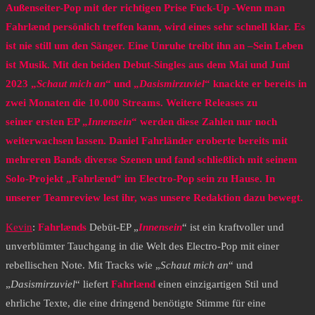
Außenseiter-Pop mit der richtigen Prise Fuck-Up -Wenn man
Fahrlænd persönlich treffen kann, wird eines sehr schnell klar. Es
ist nie still um den Sänger. Eine Unruhe treibt ihn an –Sein Leben
ist Musik. Mit den beiden Debut-Singles aus dem Mai und Juni
2023 „
Schaut mich an
“ und „
Dasismirzuviel
“ knackte er bereits in
zwei Monaten die 10.000 Streams. Weitere Releases zu
seiner ersten EP „
Innensein
“ werden diese Zahlen nur noch
weiterwachsen lassen. Daniel Fahrländer eroberte bereits mit
mehreren Bands diverse Szenen und fand schließlich mit seinem
Solo-Projekt „Fahrlænd“ im Electro-Pop sein zu Hause. In
unserer Teamreview lest ihr, was unsere Redaktion dazu bewegt.
Kevin
:
Fahrlænds
Debüt-EP „
Innensein
“ ist ein kraftvoller und
unverblümter Tauchgang in die Welt des Electro-Pop mit einer
rebellischen Note. Mit Tracks wie „
Schaut mich an
“ und
„
Dasismirzuviel
“ liefert
Fahrlænd
einen einzigartigen Stil und
ehrliche Texte, die eine dringend benötigte Stimme für eine