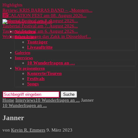
Highlights
Review: KRIS BARRAS BAND – „Monsters...
ESCALATION FEST am 08. August 2026...
Taubertal Festival am 8. August 2026...
Taubertal Festival am 7. August 2026...
Taubertal Festival am 6. August 2026...
Neuigkeiten
Wolfmother bringen das Zakk in Düsseldorf...
Rezensionen
Tonträger
Liveauftritte
Galerien
Interviews
10 Wunderfragen an …
Wir präsentieren
Konzerte/Touren
Festivals
Songs
Suche
Home
Interviews
10 Wunderfragen an ...
Janner
10 Wunderfragen an ...
Janner
von
Kevin R. Emmers
9. März 2023