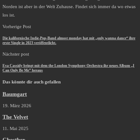
Norden ist aber in der Welt Zuhause. Findet sich immer da wo etwas
los ist.
Vorherige Post
Die kalifornische Indie-Pop-Band almost monday hat mit „only wanna dance“ ihre
erste Single in 2023 veröffentlicht.
Nächster post
Eva Cassidy bringt mit dem the London Symphony Orchestra ihr neues Album „I
Can Only Be Me” heraus
Das könnte dir auch gefallen
Baumgart
19. März 2026
The Velvet
11. Mai 2025
Ghosther