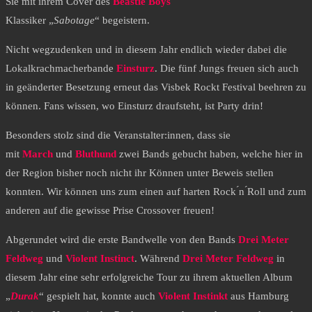
Sie mit ihrem Cover des
Beastie Boys
Klassiker „
Sabotage
“ begeistern.
Nicht wegzudenken und in diesem Jahr endlich wieder dabei die
Lokalkrachmacherbande
Einsturz
. Die fünf Jungs freuen sich auch
in geänderter Besetzung erneut das Visbek Rockt Festival beehren zu
können. Fans wissen, wo Einsturz draufsteht, ist Party drin!
Besonders stolz sind die Veranstalter:innen, dass sie
mit
March
und
Bluthund
zwei Bands gebucht haben, welche hier in
der Region bisher noch nicht ihr Können unter Beweis stellen
konnten. Wir können uns zum einen auf harten Rock ́n ́Roll und zum
anderen auf die gewisse Prise Crossover freuen!
Abgerundet wird die erste Bandwelle von den Bands
Drei Meter
Feldweg
und
Violent Instinct
. Während
Drei Meter
Feldweg
in
diesem Jahr eine sehr erfolgreiche Tour zu ihrem aktuellen Album
„
Durak
“ gespielt hat, konnte auch
Violent
Instinkt
aus Hamburg