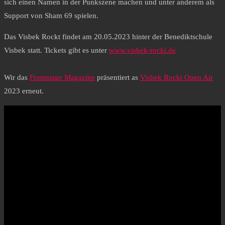
sich einen Namen in der Punkszene machen und unter anderem als
Support von Sham 69 spielen.
Das Visbek Rockt findet am 20.05.2023 hinter der Benediktschule
Visbek statt. Tickets gibt es unter
www.visbek-rockt.de
Wir das
Frontstage Magazine
präsentiert as
Visbek Rockt Open Air
2023 erneut.