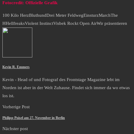
Fotocredit: Offizielle Grafik
100 Kilo Herz
Bluthund
Drei Meter Feldweg
Einsturz
March
The
HHellfreaks
Violent Instinct
Visbek Rockt Open Air
Wir präsentieren
Kevin R. Emmers
Kevin - Head of und Fotograf des Frontstage Magazine lebt im
Norden ist aber in der Welt Zuhause. Findet sich immer da wo etwas
los ist.
Vorherige Post
Philipp Poisel am 27. November in Berlin
Nächster post