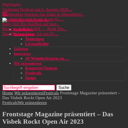
Highlights
Taubertal Festival am 6. August 2026...
Wolfmother bringen das Zakk in Düsseldorf...
Das Full Rewind Festival am 01....
Party On! Ein Ausflug auf den...
Review: SOKO LiNX – „Punk Für...
Neuigkeiten
Das Wacken Open Air am 01....
Rezensionen
Tonträger
Liveauftritte
Galerien
Interviews
10 Wunderfragen an …
Wir präsentieren
Konzerte/Touren
Festivals
Songs
Suche
Home
Wir präsentieren
Festivals
Frontstage Magazine präsentiert –
Das Visbek Rockt Open Air 2023
Festivals
Wir präsentieren
Frontstage Magazine präsentiert – Das
Visbek Rockt Open Air 2023