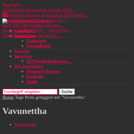
Highlights
Taubertal Festival am 6. August 2026...
Wolfmother bringen das Zakk in Düsseldorf...
Das Full Rewind Festival am 01....
Party On! Ein Ausflug auf den...
Review: SOKO LiNX – „Punk Für...
Neuigkeiten
Das Wacken Open Air am 01....
Rezensionen
Tonträger
Liveauftritte
Galerien
Interviews
10 Wunderfragen an …
Wir präsentieren
Konzerte/Touren
Festivals
Songs
Suche
Home
Tags
Posts getagged mit "Vavunettha"
Vavunettha
Neuigkeiten