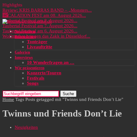
Highlights
Review: KRIS BARRAS BAND – „Monsters...
ESCALATION FEST am 08. August 2026...
Taubertal Festival am 8. August 2026...
Taubertal Festival am 7. August 2026...
Taubertal Festival am 6. August 2026...
Neuigkeiten
Wolfmother bringen das Zakk in Düsseldorf...
Rezensionen
Tonträger
Liveauftritte
Galerien
Interviews
10 Wunderfragen an …
Wir präsentieren
Konzerte/Touren
Festivals
Songs
Suche
Home
Tags
Posts getagged mit "Twinns und Friends Don’t Lie"
Twinns und Friends Don’t Lie
Neuigkeiten