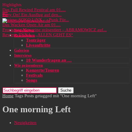
Highlights
Das Full Rewind Festival am 01....
Party On! Ein Ausflug auf den...
Review: SOKO LiNX – „Punk Für...
Das Wacken Open Air am 01....
Frontstage Magazine präsentiert – ABRAMOWICZ auf...
Neuigkeiten
Review: TYNA – „ALLEN GEHT ES“
Rezensionen
Tonträger
Liveauftritte
Galerien
Interviews
10 Wunderfragen an …
Wir präsentieren
Konzerte/Touren
Festivals
Songs
Suche
Home
Tags
Posts getagged mit "One morning Left"
One morning Left
Neuigkeiten