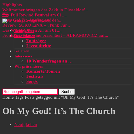
Highlights
Wolfmother bringen das Zakk in Düsseldorf...
Das Full Rewind Festival am 01....
Party On! Ein Ausflug auf den...
Review: SOKO LiNX – „Punk Für...
Das Wacken Open Air am 01....
Neuigkeiten
Frontstage Magazine präsentiert – ABRAMOWICZ auf...
Rezensionen
Tonträger
Liveauftritte
Galerien
Interviews
10 Wunderfragen an …
Wir präsentieren
Konzerte/Touren
Festivals
Songs
Suche
Home
Tags
Posts getagged mit "Oh My God! It’s The Church"
Oh My God! It’s The Church
Neuigkeiten