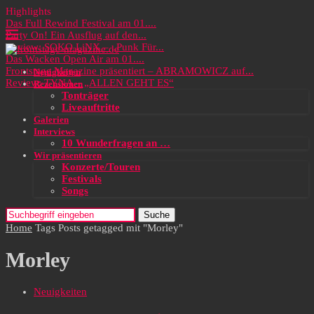
Highlights
Das Full Rewind Festival am 01....
Party On! Ein Ausflug auf den...
Review: SOKO LiNX – „Punk Für...
Das Wacken Open Air am 01....
Frontstage Magazine präsentiert – ABRAMOWICZ auf...
Neuigkeiten
Review: TYNA – „ALLEN GEHT ES“
Rezensionen
Tonträger
Liveauftritte
Galerien
Interviews
10 Wunderfragen an …
Wir präsentieren
Konzerte/Touren
Festivals
Songs
Suche
Home
Tags
Posts getagged mit "Morley"
Morley
Neuigkeiten