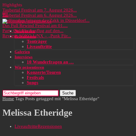
Highlights
Taubertal Festival am 7. August 2026...
Taubertal Festival am 6. August 2026...
Wolfmother bringen das Zakk in Düsseldorf...
Das Full Rewind Festival am 01....
Party On! Ein Ausflug auf den...
Neuigkeiten
Review: SOKO LiNX – „Punk Für...
Rezensionen
Tonträger
Liveauftritte
Galerien
Interviews
10 Wunderfragen an …
Wir präsentieren
Konzerte/Touren
Festivals
Songs
Suche
Home
Tags
Posts getagged mit "Melissa Etheridge"
Melissa Etheridge
Liveauftritte
Rezensionen