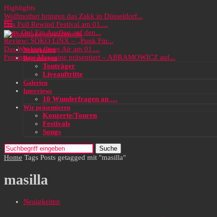
Highlights
Wolfmother bringen das Zakk in Düsseldorf...
Das Full Rewind Festival am 01....
Party On! Ein Ausflug auf den...
Review: SOKO LiNX – „Punk Für...
Das Wacken Open Air am 01....
Neuigkeiten
Frontstage Magazine präsentiert – ABRAMOWICZ auf...
Rezensionen
Tonträger
Liveauftritte
Galerien
Interviews
10 Wunderfragen an …
Wir präsentieren
Konzerte/Touren
Festivals
Songs
Suche
Home
Tags
Posts getagged mit "masilla"
masilla
Neuigkeiten