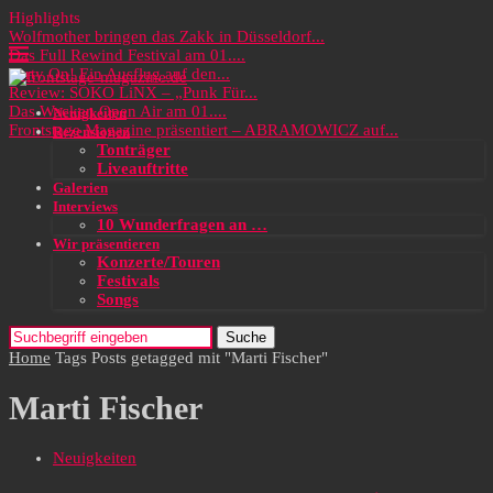
Highlights
Wolfmother bringen das Zakk in Düsseldorf...
Das Full Rewind Festival am 01....
Party On! Ein Ausflug auf den...
Review: SOKO LiNX – „Punk Für...
Das Wacken Open Air am 01....
Neuigkeiten
Frontstage Magazine präsentiert – ABRAMOWICZ auf...
Rezensionen
Tonträger
Liveauftritte
Galerien
Interviews
10 Wunderfragen an …
Wir präsentieren
Konzerte/Touren
Festivals
Songs
Suche
Home
Tags
Posts getagged mit "Marti Fischer"
Marti Fischer
Neuigkeiten