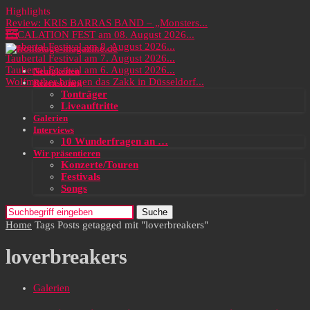
Highlights
Review: KRIS BARRAS BAND – „Monsters...
ESCALATION FEST am 08. August 2026...
Taubertal Festival am 8. August 2026...
Taubertal Festival am 7. August 2026...
Taubertal Festival am 6. August 2026...
Neuigkeiten
Wolfmother bringen das Zakk in Düsseldorf...
Rezensionen
Tonträger
Liveauftritte
Galerien
Interviews
10 Wunderfragen an …
Wir präsentieren
Konzerte/Touren
Festivals
Songs
Suche
Home
Tags
Posts getagged mit "loverbreakers"
loverbreakers
Galerien