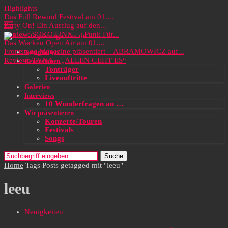
Highlights
Das Full Rewind Festival am 01....
Party On! Ein Ausflug auf den...
Review: SOKO LiNX – „Punk Für...
Das Wacken Open Air am 01....
Frontstage Magazine präsentiert – ABRAMOWICZ auf...
Neuigkeiten
Review: TYNA – „ALLEN GEHT ES“
Rezensionen
Tonträger
Liveauftritte
Galerien
Interviews
10 Wunderfragen an …
Wir präsentieren
Konzerte/Touren
Festivals
Songs
Suche
Home
Tags
Posts getagged mit "leeu"
leeu
Neuigkeiten