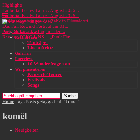
Highlights
Taubertal Festival am 7. August 2026...
Taubertal Festival am 6. August 2026...
Wolfmother bringen das Zakk in Düsseldorf...
Das Full Rewind Festival am 01....
Party On! Ein Ausflug auf den...
Neuigkeiten
Review: SOKO LiNX – „Punk Für...
Rezensionen
Tonträger
Liveauftritte
Galerien
Interviews
10 Wunderfragen an …
Wir präsentieren
Konzerte/Touren
Festivals
Songs
Suche
Home
Tags
Posts getagged mit "komël"
komël
Neuigkeiten