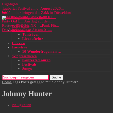
Highlights
Taubertal Festival am 6. August 2026...
Wolfmother bringen das Zakk in Düsseldorf...
Das Full Rewind Festival am 01....
Party On! Ein Ausflug auf den...
Review: SOKO LiNX – „Punk Für...
Neuigkeiten
Das Wacken Open Air am 01....
Rezensionen
Tonträger
Liveauftritte
Galerien
Interviews
10 Wunderfragen an …
Wir präsentieren
Konzerte/Touren
Festivals
Songs
Suche
Home
Tags
Posts getagged mit "Johnny Hunter"
Johnny Hunter
Neuigkeiten