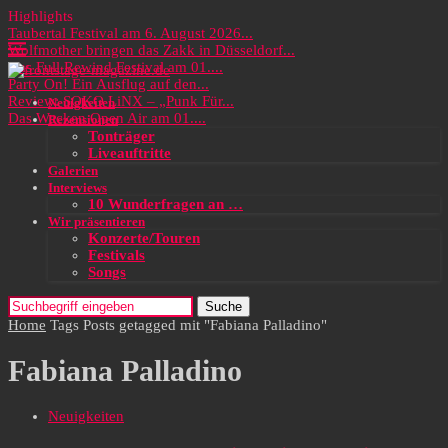
Highlights
Taubertal Festival am 6. August 2026...
Wolfmother bringen das Zakk in Düsseldorf...
Das Full Rewind Festival am 01....
Party On! Ein Ausflug auf den...
Review: SOKO LiNX – „Punk Für...
Neuigkeiten
Das Wacken Open Air am 01....
Rezensionen
Tonträger
Liveauftritte
Galerien
Interviews
10 Wunderfragen an …
Wir präsentieren
Konzerte/Touren
Festivals
Songs
Suche
Home
Tags
Posts getagged mit "Fabiana Palladino"
Fabiana Palladino
Neuigkeiten