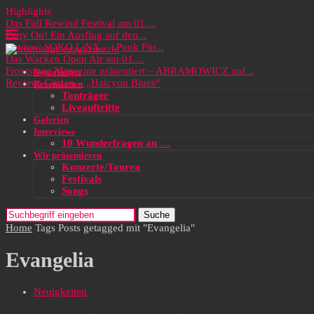
Highlights
Das Full Rewind Festival am 01....
Party On! Ein Ausflug auf den...
Review: SOKO LiNX – „Punk Für...
Das Wacken Open Air am 01....
Frontstage Magazine präsentiert – ABRAMOWICZ auf...
Neuigkeiten
Review: Citizen – „Halcyon Blues“
Rezensionen
Tonträger
Liveauftritte
Galerien
Interviews
10 Wunderfragen an …
Wir präsentieren
Konzerte/Touren
Festivals
Songs
Suche
Home
Tags
Posts getagged mit "Evangelia"
Evangelia
Neuigkeiten