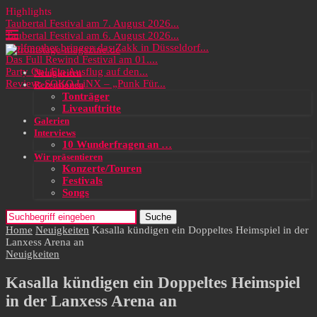
Highlights
Taubertal Festival am 7. August 2026...
Taubertal Festival am 6. August 2026...
Wolfmother bringen das Zakk in Düsseldorf...
Das Full Rewind Festival am 01....
Party On! Ein Ausflug auf den...
Neuigkeiten
Review: SOKO LiNX – „Punk Für...
Rezensionen
Tonträger
Liveauftritte
Galerien
Interviews
10 Wunderfragen an …
Wir präsentieren
Konzerte/Touren
Festivals
Songs
Suche
Home
Neuigkeiten
Kasalla kündigen ein Doppeltes Heimspiel in der
Lanxess Arena an
Neuigkeiten
Kasalla kündigen ein Doppeltes Heimspiel
in der Lanxess Arena an