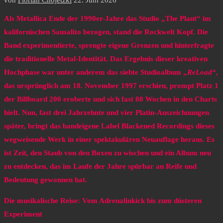
von
Florian Chojetzki
22. Juni 2026
Als Metallica Ende der 1990er-Jahre das Studio „The Plant“ im
kalifornischen Sausalito bezogen, stand die Rockwelt Kopf. Die
Band experimentierte, sprengte eigene Grenzen und hinterfragte
die traditionelle Metal-Identität. Das Ergebnis dieser kreativen
Hochphase war unter anderem das siebte Studioalbum „
ReLoad“
,
das ursprünglich am 18. November 1997 erschien, prompt Platz 1
der Billboard 200 eroberte und sich fast 80 Wochen in den Charts
hielt. Nun, fast drei Jahrzehnte und vier Platin-Auszeichnungen
später, bringt das bandeigene Label Blackened Recordings dieses
wegweisende Werk in einer spektakulären Neuauflage heraus. Es
ist Zeit, den Staub von den Boxen zu wischen und ein Album neu
zu entdecken, das im Laufe der Jahre spürbar an Reife und
Bedeutung gewonnen hat.
Die musikalische Reise: Vom Adrenalinkick bis zum düsteren
Experiment