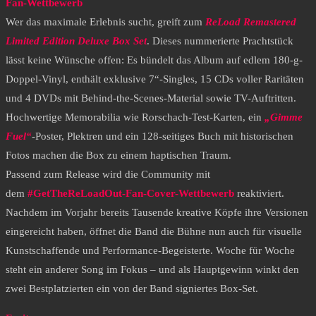
Fan-Wettbewerb
​Wer das maximale Erlebnis sucht, greift zum
ReLoad Remastered
Limited Edition Deluxe Box Set
. Dieses nummerierte Prachtstück
lässt keine Wünsche offen: Es bündelt das Album auf edlem 180-g-
Doppel-Vinyl, enthält exklusive 7“-Singles, 15 CDs voller Raritäten
und 4 DVDs mit Behind-the-Scenes-Material sowie TV-Auftritten.
Hochwertige Memorabilia wie Rorschach-Test-Karten, ein
„Gimme
Fuel“
-Poster, Plektren und ein 128-seitiges Buch mit historischen
Fotos machen die Box zu einem haptischen Traum.
​Passend zum Release wird die Community mit
dem
#GetTheReLoadOut-Fan-Cover-Wettbewerb
reaktiviert.
Nachdem im Vorjahr bereits Tausende kreative Köpfe ihre Versionen
eingereicht haben, öffnet die Band die Bühne nun auch für visuelle
Kunstschaffende und Performance-Begeisterte. Woche für Woche
steht ein anderer Song im Fokus – und als Hauptgewinn winkt den
zwei Bestplatzierten ein von der Band signiertes Box-Set.