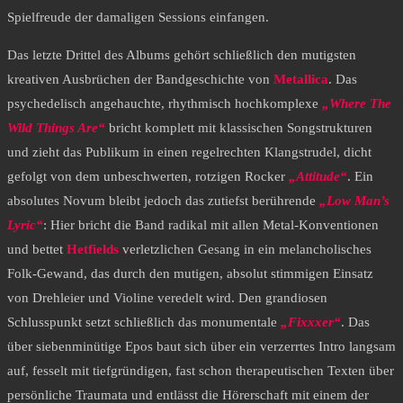
Spielfreude der damaligen Sessions einfangen.
Das letzte Drittel des Albums gehört schließlich den mutigsten
kreativen Ausbrüchen der Bandgeschichte von
Metallica
. Das
psychedelisch angehauchte, rhythmisch hochkomplexe
„Where The
Wild Things Are“
bricht komplett mit klassischen Songstrukturen
und zieht das Publikum in einen regelrechten Klangstrudel, dicht
gefolgt von dem unbeschwerten, rotzigen Rocker
„Attitude“
. Ein
absolutes Novum bleibt jedoch das zutiefst berührende
„Low Man’s
Lyric“
: Hier bricht die Band radikal mit allen Metal-Konventionen
und bettet
Hetfields
verletzlichen Gesang in ein melancholisches
Folk-Gewand, das durch den mutigen, absolut stimmigen Einsatz
von Drehleier und Violine veredelt wird. Den grandiosen
Schlusspunkt setzt schließlich das monumentale
„Fixxxer“
. Das
über siebenminütige Epos baut sich über ein verzerrtes Intro langsam
auf, fesselt mit tiefgründigen, fast schon therapeutischen Texten über
persönliche Traumata und entlässt die Hörerschaft mit einem der