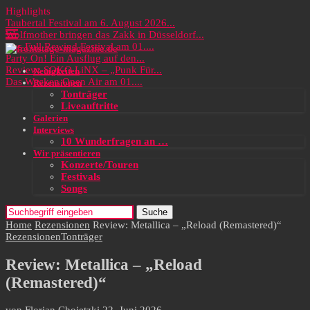
Highlights
Taubertal Festival am 6. August 2026...
Wolfmother bringen das Zakk in Düsseldorf...
Das Full Rewind Festival am 01....
Party On! Ein Ausflug auf den...
Review: SOKO LiNX – „Punk Für...
Neuigkeiten
Das Wacken Open Air am 01....
Rezensionen
Tonträger
Liveauftritte
Galerien
Interviews
10 Wunderfragen an …
Wir präsentieren
Konzerte/Touren
Festivals
Songs
Suche
Home
Rezensionen
Review: Metallica – „Reload (Remastered)“
Rezensionen
Tonträger
Review: Metallica – „Reload
(Remastered)“