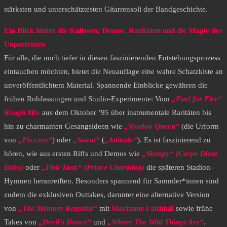
stärksten und unterschätztesten Gitarrensoli der Bandgeschichte.
Ein Blick hinter die Kulissen: Demos, Raritäten und die Magie des
Unperfekten
​Für alle, die noch tiefer in diesen faszinierenden Entstehungsprozess
eintauchen möchten, bietet die Neuauflage eine wahre Schatzkiste an
unveröffentlichtem Material. Spannende Einblicke gewähren die
frühen Rohfassungen und Studio-Experimente: Vom
„Fuel for Fire“
Rough Mix
aus dem Oktober ’95 über instrumentale Raritäten bis
hin zu charmanten Gesangsideen wie
„Voodoo Queen“
(die Urform
von
„Fixxxer“
) oder
„Sweat“
(
„Attitude“
). Es ist faszinierend zu
hören, wie aus ersten Riffs und Demos wie
„Skimpy“ (Carpe Diem
Baby)
oder
„Fish Tank“ (Prince Charming)
die späteren Stadion-
Hymnen heranreiften. Besonders spannend für Sammler*innen sind
zudem die exklusiven Outtakes, darunter eine alternative Version
von
„The Memory Remains“
mit
Marianne Faithfull
sowie frühe
Takes von
„Devil’s Dance“
und
„Where The Wild Things Are“
.