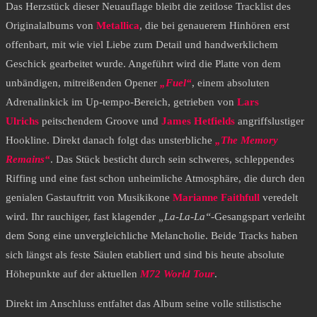
​Das Herzstück dieser Neuauflage bleibt die zeitlose Tracklist des
Originalalbums von
Metallica
, die bei genauerem Hinhören erst
offenbart, mit wie viel Liebe zum Detail und handwerklichem
Geschick gearbeitet wurde. Angeführt wird die Platte von dem
unbändigen, mitreißenden Opener
„Fuel“
, einem absoluten
Adrenalinkick im Up-tempo-Bereich, getrieben von
Lars
Ulrichs
peitschendem Groove und
James Hetfields
angriffslustiger
Hookline. Direkt danach folgt das unsterbliche
„The Memory
Remains“
. Das Stück besticht durch sein schweres, schleppendes
Riffing und eine fast schon unheimliche Atmosphäre, die durch den
genialen Gastauftritt von Musikikone
Marianne Faithfull
veredelt
wird. Ihr rauchiger, fast klagender
„La-La-La“
-Gesangspart verleiht
dem Song eine unvergleichliche Melancholie. Beide Tracks haben
sich längst als feste Säulen etabliert und sind bis heute absolute
Höhepunkte auf der aktuellen
M72 World Tour
.
Direkt im Anschluss entfaltet das Album seine volle stilistische