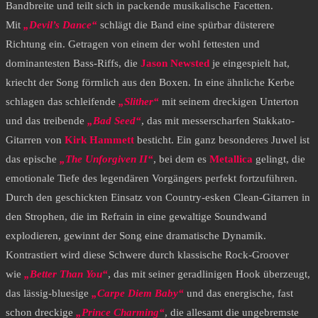
Bandbreite und teilt sich in packende musikalische Facetten.
Mit
„Devil’s Dance“
schlägt die Band eine spürbar düsterere
Richtung ein. Getragen von einem der wohl fettesten und
dominantesten Bass-Riffs, die
Jason Newsted
je eingespielt hat,
kriecht der Song förmlich aus den Boxen. In eine ähnliche Kerbe
schlagen das schleifende
„Slither“
mit seinem dreckigen Unterton
und das treibende
„Bad Seed“
, das mit messerscharfen Stakkato-
Gitarren von
Kirk Hammett
besticht. Ein ganz besonderes Juwel ist
das epische
„The Unforgiven II“
, bei dem es
Metallica
gelingt, die
emotionale Tiefe des legendären Vorgängers perfekt fortzuführen.
Durch den geschickten Einsatz von Country-esken Clean-Gitarren in
den Strophen, die im Refrain in eine gewaltige Soundwand
explodieren, gewinnt der Song eine dramatische Dynamik.
Kontrastiert wird diese Schwere durch klassische Rock-Groover
wie
„Better Than You“
, das mit seiner geradlinigen Hook überzeugt,
das lässig-bluesige
„Carpe Diem Baby“
und das energische, fast
schon dreckige
„Prince Charming“
, die allesamt die ungebremste