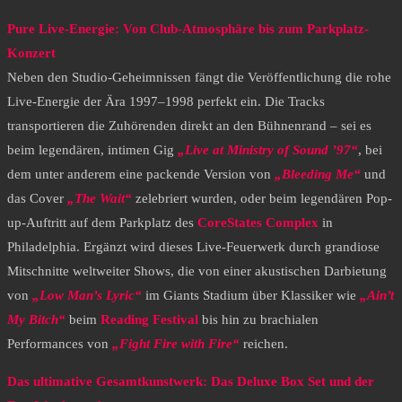
Pure Live-Energie: Von Club-Atmosphäre bis zum Parkplatz-
Konzert
​Neben den Studio-Geheimnissen fängt die Veröffentlichung die rohe
Live-Energie der Ära 1997–1998 perfekt ein. Die Tracks
transportieren die Zuhörenden direkt an den Bühnenrand – sei es
beim legendären, intimen Gig
„Live at Ministry of Sound ’97“
, bei
dem unter anderem eine packende Version von
„Bleeding Me“
und
das Cover
„The Wait“
zelebriert wurden, oder beim legendären Pop-
up-Auftritt auf dem Parkplatz des
CoreStates Complex
in
Philadelphia. Ergänzt wird dieses Live-Feuerwerk durch grandiose
Mitschnitte weltweiter Shows, die von einer akustischen Darbietung
von
„Low Man’s Lyric“
im Giants Stadium über Klassiker wie
„Ain’t
My Bitch“
beim
Reading Festival
bis hin zu brachialen
Performances von
„Fight Fire with Fire“
reichen.
Das ultimative Gesamtkunstwerk: Das Deluxe Box Set und der