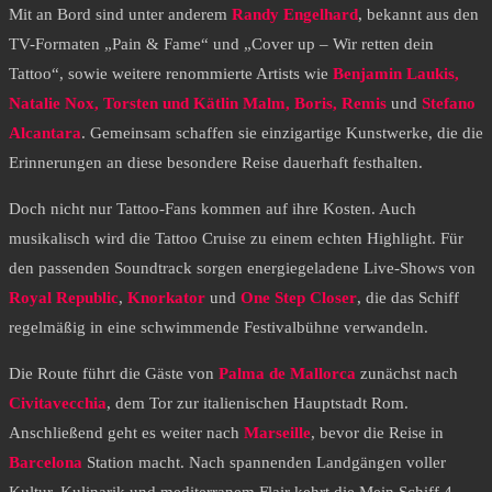
Mit an Bord sind unter anderem
Randy Engelhard
, bekannt aus den
TV-Formaten „Pain & Fame“ und „Cover up – Wir retten dein
Tattoo“, sowie weitere renommierte Artists wie
Benjamin Laukis,
Natalie Nox, Torsten und Kätlin Malm, Boris, Remis
und
Stefano
Alcantara
. Gemeinsam schaffen sie einzigartige Kunstwerke, die die
Erinnerungen an diese besondere Reise dauerhaft festhalten.
Doch nicht nur Tattoo-Fans kommen auf ihre Kosten. Auch
musikalisch wird die Tattoo Cruise zu einem echten Highlight. Für
den passenden Soundtrack sorgen energiegeladene Live-Shows von
Royal Republic
,
Knorkator
und
One Step Closer
, die das Schiff
regelmäßig in eine schwimmende Festivalbühne verwandeln.
Die Route führt die Gäste von
Palma de Mallorca
zunächst nach
Civitavecchia
, dem Tor zur italienischen Hauptstadt Rom.
Anschließend geht es weiter nach
Marseille
, bevor die Reise in
Barcelona
Station macht. Nach spannenden Landgängen voller