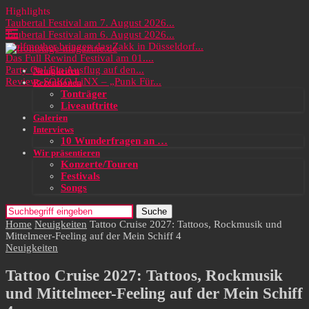
Highlights
Taubertal Festival am 7. August 2026...
Taubertal Festival am 6. August 2026...
Wolfmother bringen das Zakk in Düsseldorf...
Das Full Rewind Festival am 01....
Party On! Ein Ausflug auf den...
Neuigkeiten
Review: SOKO LiNX – „Punk Für...
Rezensionen
Tonträger
Liveauftritte
Galerien
Interviews
10 Wunderfragen an …
Wir präsentieren
Konzerte/Touren
Festivals
Songs
Suche
Home
Neuigkeiten
Tattoo Cruise 2027: Tattoos, Rockmusik und
Mittelmeer-Feeling auf der Mein Schiff 4
Neuigkeiten
Tattoo Cruise 2027: Tattoos, Rockmusik
und Mittelmeer-Feeling auf der Mein Schiff