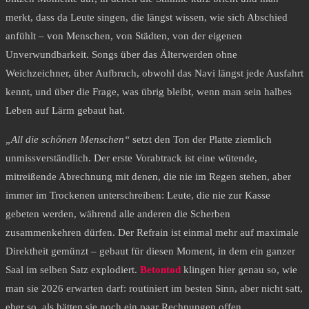
merkt, dass da Leute singen, die längst wissen, wie sich Abschied
anfühlt – von Menschen, von Städten, von der eigenen
Unverwundbarkeit. Songs über das Älterwerden ohne
Weichzeichner, über Aufbruch, obwohl das Navi längst jede Ausfahrt
kennt, und über die Frage, was übrig bleibt, wenn man sein halbes
Leben auf Lärm gebaut hat.
„All die schönen Menschen“
setzt den Ton der Platte ziemlich
unmissverständlich. Der erste Vorabtrack ist eine wütende,
mitreißende Abrechnung mit denen, die nie im Regen stehen, aber
immer im Trockenen unterschreiben: Leute, die nie zur Kasse
gebeten werden, während alle anderen die Scherben
zusammenkehren dürfen. Der Refrain ist einmal mehr auf maximale
Direktheit gemünzt – gebaut für diesen Moment, in dem ein ganzer
Saal im selben Satz explodiert.
Betontod
klingen hier genau so, wie
man sie 2026 erwarten darf: routiniert im besten Sinn, aber nicht satt,
eher so, als hätten sie noch ein paar Rechnungen offen.