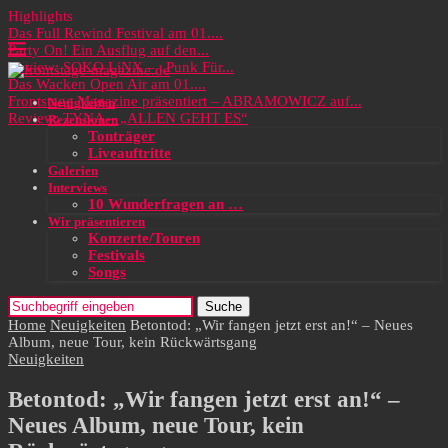
Highlights
Das Full Rewind Festival am 01....
Party On! Ein Ausflug auf den...
Review: SOKO LiNX – „Punk Für...
Das Wacken Open Air am 01....
Frontstage Magazine präsentiert – ABRAMOWICZ auf...
Neuigkeiten
Review: TYNA – „ALLEN GEHT ES“
Rezensionen
Tonträger
Liveauftritte
Galerien
Interviews
10 Wunderfragen an …
Wir präsentieren
Konzerte/Touren
Festivals
Songs
Suche
Home
Neuigkeiten
Betontod: „Wir fangen jetzt erst an!“ – Neues
Album, neue Tour, kein Rückwärtsgang
Neuigkeiten
Betontod: „Wir fangen jetzt erst an!“ –
Neues Album, neue Tour, kein