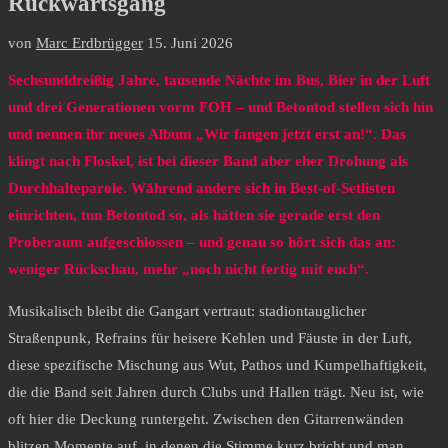
Rückwärtsgang
von
Marc Erdbrügger
15. Juni 2026
Sechsunddreißig Jahre, tausende Nächte im Bus, Bier in der Luft
und drei Generationen vorm FOH – und Betontod stellen sich hin
und nennen ihr neues Album „Wir fangen jetzt erst an!“. Das
klingt nach Floskel, ist bei dieser Band aber eher Drohung als
Durchhalteparole. Während andere sich in Best-of-Setlisten
einrichten, tun Betontod so, als hätten sie gerade erst den
Proberaum aufgeschlossen – und genau so hört sich das an:
weniger Rückschau, mehr „noch nicht fertig mit euch“.
Musikalisch bleibt die Gangart vertraut: stadiontauglicher
Straßenpunk, Refrains für heisere Kehlen und Fäuste in der Luft,
diese spezifische Mischung aus Wut, Pathos und Kumpelhaftigkeit,
die die Band seit Jahren durch Clubs und Hallen trägt. Neu ist, wie
oft hier die Deckung runtergeht. Zwischen den Gitarrenwänden
blitzen Momente auf, in denen die Stimme kurz bricht und man