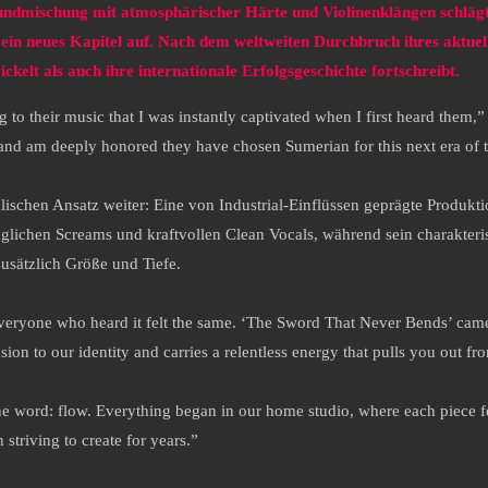
oundmischung mit atmosphärischer Härte und Violinenklängen schläg
“
ein neues Kapitel auf. Nach dem weltweiten Durchbruch ihres aktue
ickelt als auch ihre internationale Erfolgsgeschichte fortschreibt.
to their music that I was instantly captivated when I first heard them,”
s and am deeply honored they have chosen Sumerian for this next era of t
lischen Ansatz weiter: Eine von Industrial-Einflüssen geprägte Produkt
glichen Screams und kraftvollen Clean Vocals, während sein charakteris
sätzlich Größe und Tiefe.
“Everyone who heard it felt the same. ‘The Sword That Never Bends’ came
on to our identity and carries a relentless energy that pulls you out f
 word: flow. Everything began in our home studio, where each piece fell
triving to create for years.”