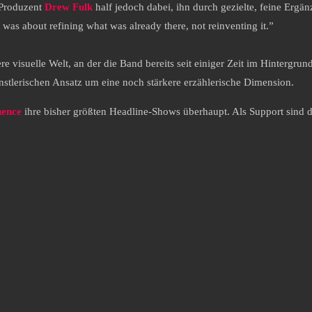
 Produzent
Drew Fulk
half jedoch dabei, ihn durch gezielte, feine Erg
t was about refining what was already there, not reinventing it.”
e visuelle Welt, an der die Band bereits seit einiger Zeit im Hintergru
nstlerischen Ansatz um eine noch stärkere erzählerische Dimension.
nence
ihre bisher größten Headline-Shows überhaupt. Als Support sind