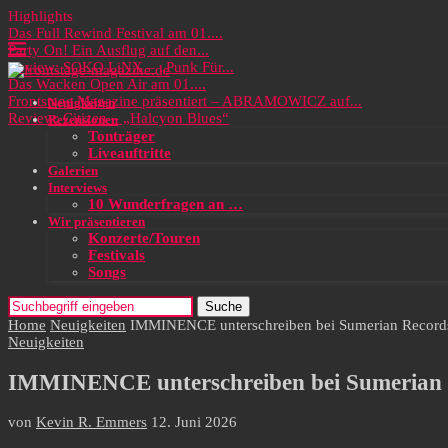
Highlights
Das Full Rewind Festival am 01....
Party On! Ein Ausflug auf den...
Review: SOKO LiNX – „Punk Für...
Das Wacken Open Air am 01....
Frontstage Magazine präsentiert – ABRAMOWICZ auf...
Neuigkeiten
Review: Citizen – „Halcyon Blues“
Rezensionen
Tonträger
Liveauftritte
Galerien
Interviews
10 Wunderfragen an …
Wir präsentieren
Konzerte/Touren
Festivals
Songs
Suche
Home
Neuigkeiten
IMMINENCE unterschreiben bei Sumerian Records!
Neuigkeiten
IMMINENCE unterschreiben bei Sumerian Re
von
Kevin R. Emmers
12. Juni 2026