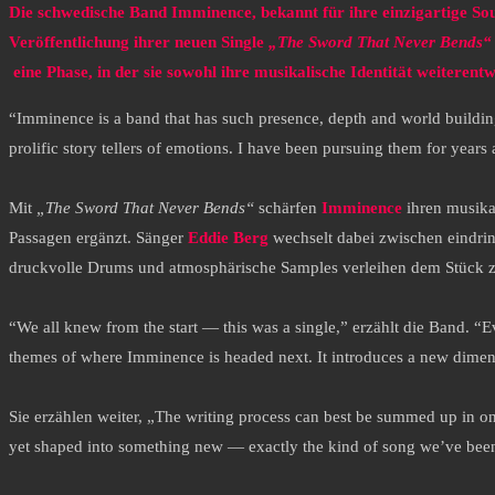
Die schwedische Band Imminence, bekannt für ihre einzigartige S
Veröffentlichung ihrer neuen Single
„The Sword That Never Bends
eine Phase, in der sie sowohl ihre musikalische Identität weiterentw
“Imminence is a band that has such presence, depth and world building 
prolific story tellers of emotions. I have been pursuing them for year
Mit
„The Sword That Never Bends“
schärfen
Imminence
ihren musika
Passagen ergänzt. Sänger
Eddie Berg
wechselt dabei zwischen eindrin
druckvolle Drums und atmosphärische Samples verleihen dem Stück zu
“We all knew from the start — this was a single,” erzählt die Band. 
themes of where Imminence is headed next. It introduces a new dimensi
Sie erzählen weiter, „The writing process can best be summed up in one
yet shaped into something new — exactly the kind of song we’ve been s