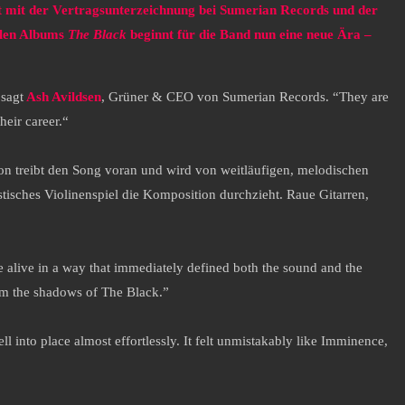
t mit der Vertragsunterzeichnung bei Sumerian Records und der
llen Albums
The Black
beginnt für die Band nun eine neue Ära –
 sagt
Ash Avildsen
, Grüner & CEO von Sumerian Records. “They are
heir career.“
ion treibt den Song voran und wird von weitläufigen, melodischen
tisches Violinenspiel die Komposition durchzieht. Raue Gitarren,
 alive in a way that immediately defined both the sound and the
rom the shadows of The Black.”
 into place almost effortlessly. It felt unmistakably like Imminence,