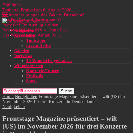
Highlights
Taubertal Festival am 6. August 2026...
Wolfmother bringen das Zakk in Düsseldorf...
Das Full Rewind Festival am 01....
Party On! Ein Ausflug auf den...
Review: SOKO LiNX – „Punk Für...
Neuigkeiten
Das Wacken Open Air am 01....
Rezensionen
Tonträger
Liveauftritte
Galerien
Interviews
10 Wunderfragen an …
Wir präsentieren
Konzerte/Touren
Festivals
Songs
Suche
Home
Neuigkeiten
Frontstage Magazine präsentiert – wilt (US) im
November 2026 für drei Konzerte in Deutschland
Neuigkeiten
Frontstage Magazine präsentiert – wilt
(US) im November 2026 für drei Konzerte