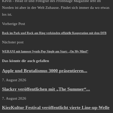
Kevin - Head of und Fotograf des Frontstage Magazine lebt im
Norden ist aber in der Welt Zuhause. Findet sich immer da wo etwas
los ist.
Vorherige Post
Rock im Park und Rock am Ring verkünden offizielle Kooperation mit dem DFB
Nächster post
WERANI mit famoser Synth-Pop Single am Start: „On My Mind“
Das könnte dir auch gefallen
Apple und Brutalismus 3000 präsentieren...
7. August 2026
Slackrr veröffentlichen mit „The Summer“...
7. August 2026
KiezKultur Festival veröffentlicht vierte Line-up-Welle