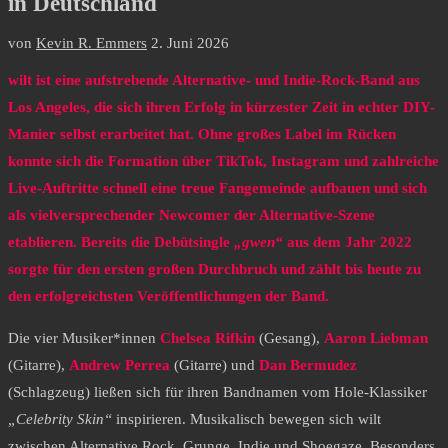
in Deutschland
von
Kevin R. Emmers
2. Juni 2026
wilt ist eine aufstrebende Alternative- und Indie-Rock-Band aus
Los Angeles, die sich ihren Erfolg in kürzester Zeit in echter DIY-
Manier selbst erarbeitet hat. Ohne großes Label im Rücken
konnte sich die Formation über TikTok, Instagram und zahlreiche
Live-Auftritte schnell eine treue Fangemeinde aufbauen und sich
als vielversprechender Newcomer der Alternative-Szene
etablieren. Bereits die Debütsingle
„gwen“
aus dem Jahr 2022
sorgte für den ersten großen Durchbruch und zählt bis heute zu
den erfolgreichsten Veröffentlichungen der Band.
Die vier Musiker*innen
Chelsea Rifkin
(Gesang),
Aaron Liebman
(Gitarre),
Andrew Perrea
(Gitarre) und
Dan Bermudez
(Schlagzeug) ließen sich für ihren Bandnamen vom Hole-Klassiker
„Celebrity Skin“
inspirieren. Musikalisch bewegen sich wilt
zwischen Alternative Rock, Grunge, Indie und Shoegaze. Besonders