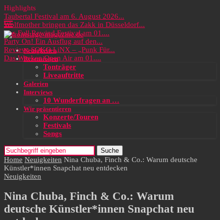
Highlights
Taubertal Festival am 6. August 2026...
Wolfmother bringen das Zakk in Düsseldorf...
Das Full Rewind Festival am 01....
Party On! Ein Ausflug auf den...
Review: SOKO LiNX – „Punk Für...
Neuigkeiten
Das Wacken Open Air am 01....
Rezensionen
Tonträger
Liveauftritte
Galerien
Interviews
10 Wunderfragen an …
Wir präsentieren
Konzerte/Touren
Festivals
Songs
Suche
Home
Neuigkeiten
Nina Chuba, Finch & Co.: Warum deutsche
Künstler*innen Snapchat neu entdecken
Neuigkeiten
Nina Chuba, Finch & Co.: Warum
deutsche Künstler*innen Snapchat neu