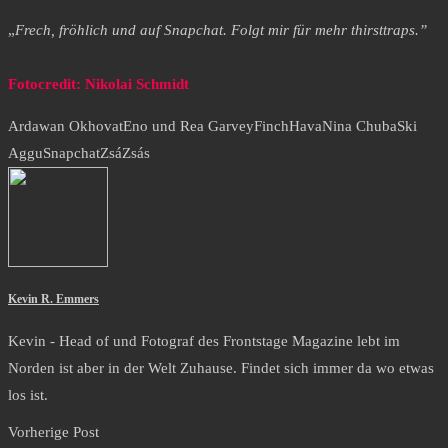
„
Frech, fröhlich und auf Snapchat. Folgt mir für mehr thirsttraps.”
Fotocredit: Nikolai Schmidt
Ardawan Okhovat
Eno und Rea Garvey
Finch
Hava
Nina Chuba
Ski
Aggu
Snapchat
ZsáZsás
Kevin R. Emmers
Kevin - Head of und Fotograf des Frontstage Magazine lebt im
Norden ist aber in der Welt Zuhause. Findet sich immer da wo etwas
los ist.
Vorherige Post