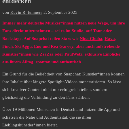
entdecken
von
Kevin R. Emmers
2. September 2025
Immer mehr deutsche Musiker*innen nutzen neue Wege, um ihre
Fans direkt mitzunehmen – sei es im Studio, auf Tour oder
Backstage. Auf Snapchat teilen Stars wie
Nina Chuba
,
Hava
,
Finch
,
Ski Aggu
,
Eno
und
Rea Garvey
, aber auch aufstrebende
Künstler*innen wie
ZsáZsá
oder
PaulWetz
, exklusive Einblicke
aus ihrem Alltag, spontan und authentisch.
Ein Grund für die Beliebtheit von Snapchat: Künstler*innen können
ihre Inhalte über längere Spotlight-Videos monetarisieren. So lässt
sich kreativer Content nicht nur erfolgreich teilen, sondern
gleichzeitig die Verbindung zu den Fans stärken.
Über 19 Millionen Menschen in Deutschland nutzen die App und
schätzen die Nähe und Authentizität, die sie ihren
Lieblingskünstler*innen bietet.